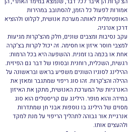
הצ’קרות הן איבר לכל דבר, שנמצא במימד האתרי, הן
אמורות לפעול כל הזמן, להסתובב במהירות
האופטימלית לאותה מערכת אנושית, לקלוט ולהוציא
דרכן אנרגיה.
עקב נסיבות ומצבים שונים, חלק מהצ'קרות מגיעות
למצבי חוסר איזון או חסימה. זה יכול לקרות בצ’קרה
אחת או בכמה בו זמנית. ההשפעה היא בכל הרמות:
רגשית, השכלית, רוחנית ובסופו של דבר גם הפיזית.
ההילינג לסוגיו השונים משפיע בראש ובראשונה על
ההילה והצ’קרות. זהו סוג ריפוי שמתגבר ומאזן את
האנרגיות של המערכת האנושית, מתקן את האיזון
במידה והוא מופר. הילינג עם קריסטלים הוא סוג
מסוים של הילינג בו נוספות אבני חן שמתדרות
אנרגיית אור גבוהה לתהליך הריפוי על מנת למקד
ולהעצים אותו.