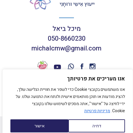
מיכל ביאל
050-8660230
michalcmw@gmail.com
אנו מעריכים את פרטיותך
אנו משתמשים בקובצי Cookie כדי לשפר את חוויית הגלישה שלך,
תנאי שימוש באתר
להציג מודעות או תוכן מותאמים אישית ולנתח את התנועה שלנו. על
מדיניות פרטיות
ידי לחיצה על "אישור", אתה מסכים לשימוש שלנו בקובצי
Cookie.
מדיניות פרטיות
כל הזכויות שמורות למיכל ביאל 2020
דחיה
אישור
עיצוב אתר
HolleStudio
נבנה על ידי
SENTRYSITE