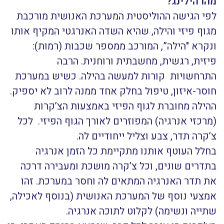
מהו הילינג
?
לפי הגישה ההוליסטית המערכת האנושית מורכבת
מגוף פיזי והילה, שהיא השדה האנרגטי המקיף אותו
ונקרא "הילה”, המורכב ממספר שכבות (רמות):
פיזית, רגשית, מחשבתית ורוחנית. הרבה
התרחשויות קורות למעשה בהילה. כשיש במערכת
חוסר-איזון, טיפול בחלק אחד ממנה לרוב לא יספיק.
ההילה מחוברת לגוף הפיזי באמצעות הצ’קרות
(מרכזי אנרגיה) המפוזרים לאורך הגוף הפיזי. לכל
צ’קרה תדר, צבע וצליל ייחודיים לה.
בחלל העוטף אותנו מתקיימת כל הזמן אנרגיה
בתדרים שונים, וכל צ’קרה מושכת ומעבירה דרכה
את תדר האנרגיה המתאים לה וחסר במערכת. זהו
אמצעי נוסף של המערכת האנושית (בנוסף לאכילה,
שתייה ונשימה) לקלוט לתוכה אנרגיה.