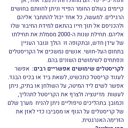
ותהליכי-ריפוי. הם מהות רוחנית מצד אחד, אך
קיימים בעולם החומר הפיזי וניתן לחוותם בחושים
הרגילים. למעשה, כל אחד יכול להתחבר אליהם
ולהכניסם אל תוך חייו בהתאם למידת החיבור שלו
אליהם. תחילת שנות ה-2000 מסמלת את תחילתו
של עידן חדש, ובתקופה זו הולך וגובר העניין
בתחום העל-חושי. אנשים נמשכים אל הקריסטלים
ונפתחים לשימושים השונים בהם.
לקריסטלים שימושים אפשריים רבים:
אפשר
לענוד קריסטל כתכשיט, לשאת ביד או בכיס הבגד.
אפשר לשים ליד המיטה, על השולחן או בתיק, ניתן
לעשות מדיטציה ולצרף את הקריסטל לתהליך,
וכמובן: בתהליכים טיפוליים ניתן להניח מערך שלם
של קריסטלים על הגוף או מסביבו כדי לאזן את
הזרימה האנרגטית.