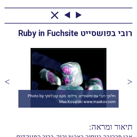
רובי בפושסייט Ruby in Fuchsite
חלוקי רובי עם פושסייט. מהאתר של החנות סטונאייג'
ות
www.stoneage.co.il צילום: שני תודר photo: Shani
com
Toder
תיאור ומראה: