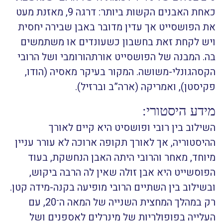
כאחת האבנים הקשות ביותר: דרגה 9, מאזנת מעט
את הפושסייט אך עדין מדובר באבן שבירה יחסית
ויש לקחת זאת בחשבון כשעונדים או משתמשים
בה. המבנה של הפושסייט אורתהורומבי ושל הרובי
הקסהגונלי-משושה. המקור בעיקר מאסיה (הודו,
פקיסטן), ואמריקה (ארה”ב וברזיל).
מידע היסטורי:
השילוב בין רובי ופושסיט היא קיים לאורך
ההיסטוריה, אך לאורך תקופה ארוכה לא עורר עניין
מיוחד, מאחר והרובי היתה האבן הנחשקת, בעוד
הפוסשייט היא אבן זולה שאין לה הרבה ביקוש,
ובשילוב בין השתיים הרובי מופיעה בקנה-מידה קטן.
רק במהלך המחצית השנייה של המאה ה־20, עם
העלייה בפופולריות של מינרלים לאספנים ושל