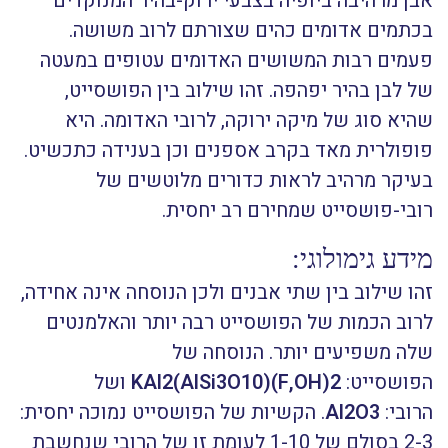
אבן מרהיבה ביופיה בצבעי ירוק-בהיר המנוקדים
בכתמים אדומים כהים שצורתם לרוב משושה.
פעמים רבות המשושים האדומים עטופים במעטה
של לבן בהיר יפהפה. זהו שילוב בין הפושסייט,
שהיא סוג של מיקה ירוקה, לרובי האדומה. היא
פופולרית מאד בקרב אספנים וכן בענידה כתכשיט.
בעיקר מרהיב לראות כדורים מלוטשים של
רובי-פושסייט שמחירם רב יחסית.
מידע גימולוגי:
זהו שילוב בין שתי אבנים ולכן הנוסחה אינה אחידה,
לרוב הכמות של הפושסייט רבה יותר והאלמנטים
שלה משפיעים יותר. הנוסחה של
הפושסייט:
KAl2(AlSi3O10)(F,OH)2
ושל
הרובי:
Al2O3
. הקשיות של הפושסייט נמוכה יחסית:
2-3 בסולם של 1-10 לעומת זו של הרובי שנחשבת