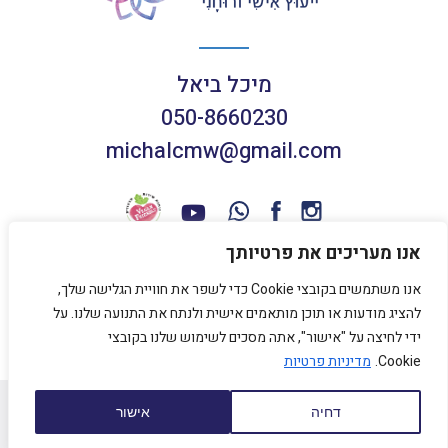
מיכל ביאל
050-8660230
michalcmw@gmail.com
אנו מעריכים את פרטיותך
אנו משתמשים בקובצי Cookie כדי לשפר את חוויית הגלישה שלך,
תנאי שימוש באתר
להציג מודעות או תוכן מותאמים אישית ולנתח את התנועה שלנו. על
מדיניות פרטיות
ידי לחיצה על "אישור", אתה מסכים לשימוש שלנו בקובצי
Cookie.
מדיניות פרטיות
כל הזכויות שמורות למיכל ביאל 2020
דחיה
אישור
עיצוב אתר
HolleStudio
נבנה על ידי
SENTRYSITE