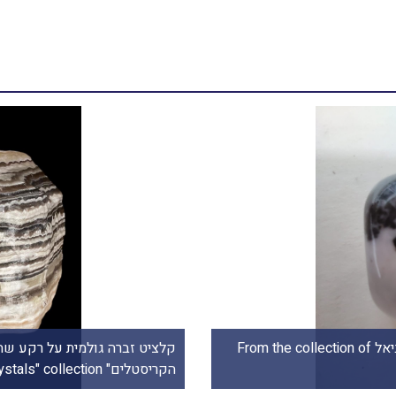
קלציט זברה בחלוק. מהאוסף של מיכל ביאל From the collection of
קלציט זברה גולמית על רקע שח
הקריסטלים" From "The Valley Crystals" collection