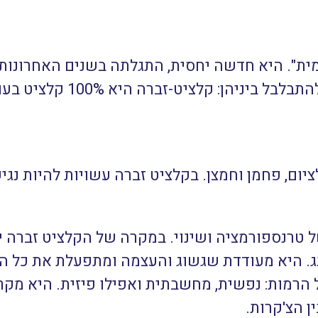
מית". היא חדשה יחסית, התגלתה בשנים האחרונות 
החיצוני לאבן הזברה, אך חשו
ום, פחמן וחמצן. בקלציט זברה עשויות להיות נגיע
ל טרנספורמציה ושינוי. במקרה של הקלציט זברה י
ויאנג. היא מעודדת שגשוג והעצמה ומתפעלת את כל ה
הרמות: נפשית, מחשבתית ואפילו פיזית. היא מקר
ן הצ'קרות.