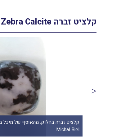
קלציט זברה Zebra Calcite
קלציט זברה גולמית. התמונה באדיבות אבי מ"עמק הקריסטלים" From
Michal Biel