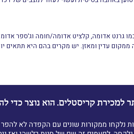
טוען באהבה בסיסית ועשוי לעזור למצבים של דכדו
ו גרנט אדומה, קלציט אדומה/חומה וג'ספר אדומה,
 ממקום עדין ומאזן. יש מקרים בהם היא תתאים יות
ר למכירת קריסטלים. הוא נוצר כדי להב
ת נלקחו ממקורות שונים עם הקפדה לא להפר זכ
לקחה, לפעמים זה שם של חנות כלשהי ואז נית