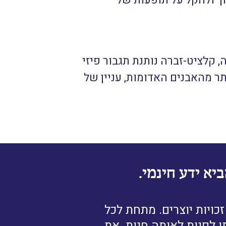
ך ולהקל על תופעות של
 קלציט-זברה נותנת תגבור פיזי
ר מהאבנים האדומות, עניין של
יא ידע חינמי.
ויות יוצרים. מתחת לכל
ן לפנות לאותה חנות. את