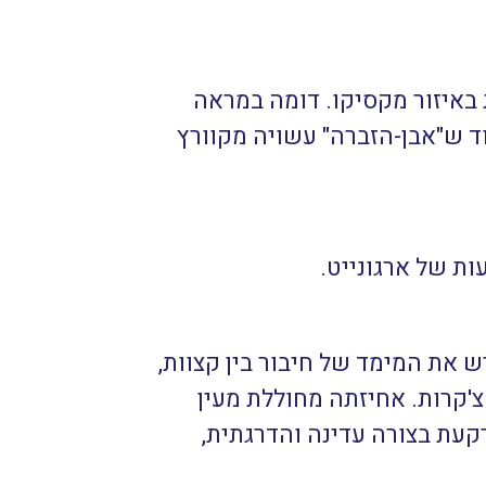
באיזור מקסיקו. דומה במראה
ב לא להתבלבל ביניהן: קלציט-זברה היא 100% קלציט בעוד ש"אבן-הזברה" עשויה מקוורץ
ות של ארגונייט.
ש את המימד של חיבור בין קצוות,
צ'קרות. אחיזתה מחוללת מעין
קעת בצורה עדינה והדרגתית,