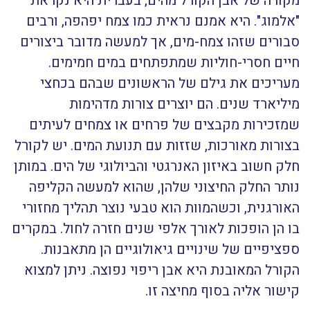
מקורה של אבן הקורל מהים, בעברית היא נקראת
"אלמוג". היא אמנם נראית כמו צמח יפהפה, ורבים
סבורים שזהו צמח-מים, אך למעשה מדובר ביצורים
חיים חסרי-חוליות ש
מתפתחים במים חמימים.
מעריכים את גילם של הראשונים שבהם בכחצי
מיליארד שנים.
הם יוצרים צורות מדהימות
שמזכירות מקבצים של פרחים או צמחים לעיתים
בצורות מאורכות, שזזות עם תנועת המים. יש לקורל
חלק חשוב באיזון האנרגטי והביולוגי של הים. במותן
נותר החלק החיצוני שלהן, שהוא למעשה הקליפה
האורגנית, וכשהמוות הוא טבעי נוצר תהליך מחזורי
בו הן הופכות לאורך אלפי שנים חזרה לחול. במקרים
ספציפיים של שינויים גיאולוגיים הן מתאבנות.
הקורל המאובנת היא אבן ריפוי נפוצה. ניתן למצוא
קישור אליה בסוף מחיצה זו.