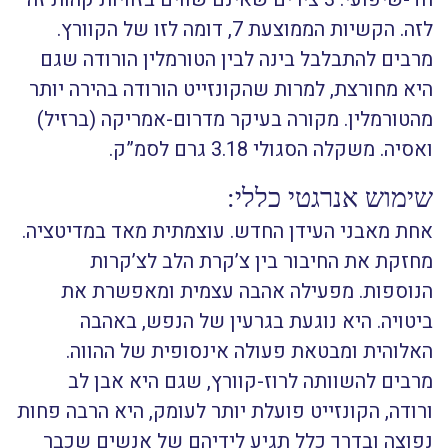
לזה. הקשיות הממוצעת 7, דומה לזו של הקוורץ.
מרבים להתבלבל בינה לבין הטורמלין הורודה שגם
היא מחורצת, למרות שהקונזייט הורודה בהירה יותר
מהטורמלין. מקורה בעיקר מדרום-אמריקה (ברזיל)
ואסיה. משקלה הסגולי 3.18 גרם לסמ”ק.
שימוש אנרגטי כללי:
אחת מאבני העידן החדש. עוצמתית מאד במדיטציה.
מחזקת את החיבור בין צ’קרת הלב לצ’קרות
הנוספות.
מפעילה אהבה עצמית ומאפשרת את
ביטויה. היא נוגעת בגרעין של הנפש, באהבה
האלוהית ומבטאת פעולה אינסופית של ההווה.
מרבים להשוותה לרוז-קוורץ, שגם היא אבן לב
ורודה, הקונזייט פועלת יותר לעומק, היא הרבה פחות
נפוצה ובדרך כלל תגיע לידיהם של אנשים שכבר