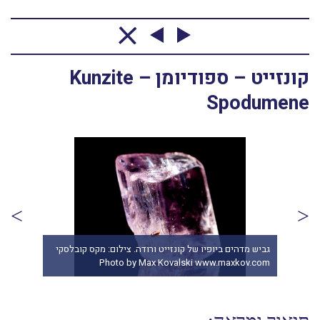
קונזייט – ספודיומן Kunzite –
Spodumene
גביש מדהים ביופיו של קונזייט ורודה. צילום: מקס קובלסקי
Photo by Max Kovalski www.maxkov.com
irit.com