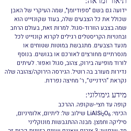
תיאור ומראה:
ידועה גם בשם "ספודיומן", שמה העיקרי של האבן
שכולל את כל הצבעים שלה, בעוד שקונזייט הוא
שמה בצבע הוורוד-סגול. למרות זאת, בעולם הרחב
ובחנויות הקריסטלים רגילים לקרוא קונזייט לכל
מנעד הצבעים. מתגבשת במוטות שטוחים או
מנסרתיים מחורצים לאורכם או בגושים. בנוסף
לורוד מופיעה בירוק, צהוב, סגול ואפור. לעיתים
נדירות מעורב בה רוטיל. הגירסה הירוקה/צהובה שלה
נקראת “הידנייט”, ר’ מחיצה נפרדת.
מידע גימולוגי:
קופה עד חצי-שקופה. ההרכב
הכימי:
O
LiAlSi
שילוב של: ליתיום, אלומיניום,
2
6
סיליקה וחמצן. מבנה ההתגבשות מונוקליני
חד-שיפועי: 3 צירים שאינם שווים בזוויות קהות זה