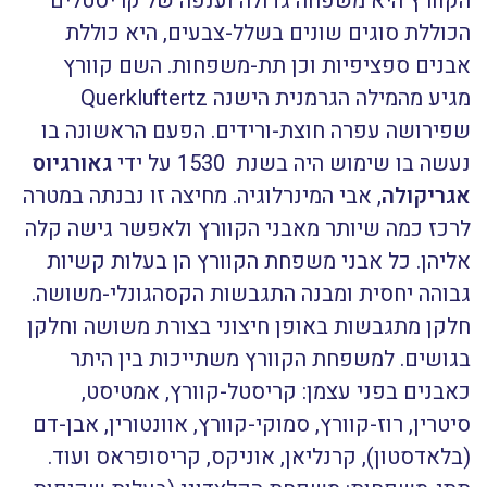
הקוורץ היא משפחה גדולה וענפה של קריסטלים
הכוללת סוגים שונים בשלל-צבעים, היא כוללת
אבנים ספציפיות וכן תת-משפחות. השם קוורץ
מגיע מהמילה הגרמנית הישנה Querkluftertz
שפירושה עפרה חוצת-ורידים. הפעם הראשונה בו
נעשה בו שימוש היה בשנת 1530 על ידי
גאורגיוס
אגריקולה
, אבי המינרלוגיה. מחיצה זו נבנתה במטרה
לרכז כמה שיותר מאבני הקוורץ ולאפשר גישה קלה
אליהן. כל אבני משפחת הקוורץ הן בעלות קשיות
גבוהה יחסית ומבנה התגבשות הקסהגונלי-משושה.
חלקן מתגבשות באופן חיצוני בצורת משושה וחלקן
בגושים. למשפחת הקוורץ משתייכות בין היתר
כאבנים בפני עצמן: קריסטל-קוורץ, אמטיסט,
סיטרין, רוז-קוורץ, סמוקי-קוורץ, אוונטורין, אבן-דם
(בלאדסטון), קרנליאן, אוניקס, קריסופראס ועוד.