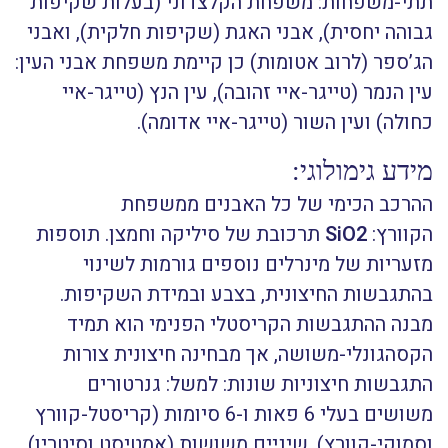
תתי-משפחות: משפחת הקלצדוני (בעלות שקיפות
גבוהה יחסית), אבני האגת (שקיפות חלקית), ואבני
הג’ספר (לרוב אטומות) כן קיימת משפחת אבני העין:
עין הנמר (טייגר-איי זהובה), עין הנץ (טייגר-איי
כחולה) ועין השור (טייגר-איי אדומה).
מידע גימולוגי:
ההרכב הכימי של כל האבנים ממשפחת
הקוורץ:
SiO2
תרכובת של סיליקה וחמצן. תוספות
מזעריות של מינרלים נוספים גורמות לשינוי
בהתגבשות החיצונית, בצבע ובמידת השקיפות.
מבנה ההתגבשות הקריסטלי הפנימי הוא תמיד
הקסהגונלי-משושה, אך מבחינה חיצונית צורות
התגבשות חיצוניות שונות: למשל: גנרטורים
משושים בעלי 6 פאות ו-6 סיומות (קריסטל-קוורץ
וסמוקי-קוורץ), שיניים משושות (אמטיסט וסיטרין)