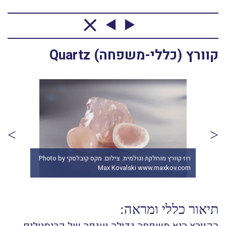
קוורץ (כללי-משפחה) Quartz
שן בודדת וחלוקים של סיטרין מחוממים. צילום: מקס
קובלסקי Photo by Max Kovalski www.maxkov.com
com
תיאור כללי ומראה: