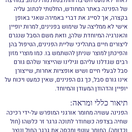
לאחר לא מעט חשיבה והתלבטות מה לכתוב במחיצה
של הפנינה באתר המחודש, החלטתי לכתוב עליה
בקצרה, אך לסייג את דברי באמירה שאני באופן
אישי לא ממליצה על שימוש בפנינים, למרות יופיין
והאנרגיה המיוחדת שלהן, וזאת משם הסבל שנגרם
ליצורים חיים בתהליכי שליית הפנינים, הטיפול בהן
והפיכתן למוצר שניתן להשתמש בו. כמו מוצרי מזון
רבים שגדלנו עליהם וגילינו שהייצור שלהם גורם
סבל לבעלי חיים ושיש אופציות אחרות, שייצורן
אינו גורם סבל, כך גם הפנינים, שאין כמעט ויכוח על
יופיין והדהודן המעודן והמיוחד.
תיאור כללי ומראה:
הפנינה עשויה מחומר אורגני המופרש על-ידי רכיכה
שחיה בצדפה כשחודר לתוכה גרגר זר כלשהו (חול
וכדומה). החומר עוטף ומכסה את גרגר החול ונוצר