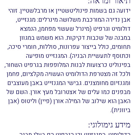
תיאור ומראה:
ידועה גם בשמות פינוליטשטיין או מרבלשטיין. זוהי
אבן נדירה המורכבת משלושה מינרלים: מגנזייט,
דולומיט וגרפיט (מינרל שעשוי מפחמן, הנמצא
במבנה של שכבות דקיקות. הוא משמש במגוון
תחומים, כולל בייצור עפרונות, סוללות, חומרי סיכה,
וכתוסף לתעשיית הבניה). המגנזייט מופיעה
בפינוליט כרצועות לבנות המלופפות בגרפיט השחור,
ולכל זה מצטרפת הדולומיט העשויה מקלציום, פחמן
ומגנזיום מחומצנים. גבישי המגנזייט באבן מעוצבים
מבפנים כמו עלים של אצטרובל מעץ אורן. השם של
האבן הוא שילוב של המילה אורן (פיין) וליטוס (אבן
ביוונית).
מידע גימולוגי:
הדולומיט, המגנזייט וכן הגרפיט הם בעלי מבנה