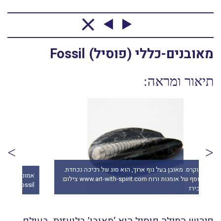
מאובנים-כללי (פוסיל) Fossil
תיאור ומראה:
אורתוקרס. מאובן בעל גוף ארוך, הוא סוג של רכיכה נכחדת.
מהאוסף של אומנות ורוח www.art-with-spirit.com צילום:
an fossil
גל אבירז