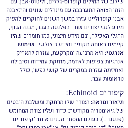
שילוב של המילים קופרוס-גללים, וליטוס-אבן. עם
הזמן הצואה התערבבה עם מינרלים שונים והתאבנה.
אבני קופרולייט עזרו במשך השנים לחוקרים להפיק
מידע לגבי יצורים שחיו בפלנטה בעבר, מבנה הגוף,
הרגלי האכילה, וגם מידע חיצוני, כמו חומרים שהיו
קיימים באותה תקופה ומידע גיאולוגי.
שימוש
אנרגטי:
היא מרגיעה ומקרקעת, עוזרת להאריק
אנרגיות צפופות לאדמה, מחזקת עמידות וסיבולת,
ואחיזתה עוזרת במקרים של קושי נפשי, כולל
טראומות עבר.
קיפוד ים Echinoid:
תיאור ומראה:
הצורה שלו מרתקת ומשלבת היבטים
של גיאומטריה מקודשת: כדור ועליו צורת המחומש
(פנטגרם). בעולם המסחר מכנים אותו: "קיפוד ים
מאובן", "דג כוכב קיפוד-ים", או "אבן המכשפה".