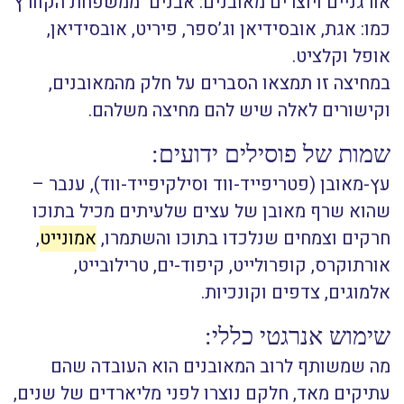
אורגניים ויוצרים מאובנים: אבנים ממשפחת הקוורץ
כמו: אגת, אובסידיאן וג’ספר, פיריט, אובסידיאן,
אופל וקלציט.
במחיצה זו תמצאו הסברים על חלק מהמאובנים,
וקישורים לאלה שיש להם מחיצה משלהם.
שמות של פוסילים ידועים:
עץ-מאובן (פטריפייד-ווד וסילקיפייד-ווד), ענבר –
שהוא שרף מאובן של עצים שלעיתים מכיל בתוכו
חרקים וצמחים שנלכדו בתוכו והשתמרו,
אמונייט
,
אורתוקרס, קופרולייט, קיפוד-ים, טרילובייט,
אלמוגים, צדפים וקונכיות.
שימוש אנרגטי כללי:
מה שמשותף לרוב המאובנים הוא העובדה שהם
עתיקים מאד, חלקם נוצרו לפני מליארדים של שנים,