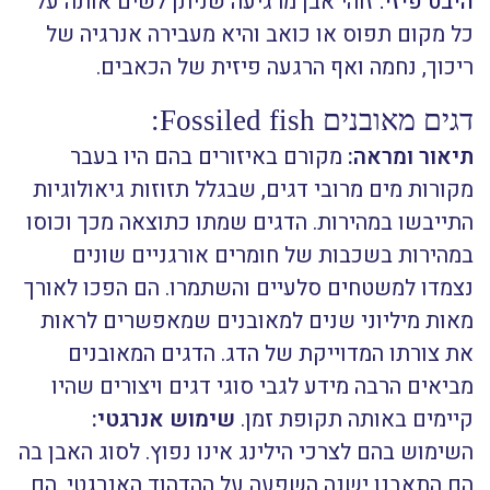
היבט פיזי:
זוהי אבן מרגיעה שניתן לשים אותה על
כל מקום תפוס או כואב והיא מעבירה אנרגיה של
ריכוך, נחמה ואף הרגעה פיזית של הכאבים.
דגים מאובנים Fossiled fish:
תיאור ומראה:
מקורם באיזורים בהם היו בעבר
מקורות מים מרובי דגים, שבגלל תזוזות גיאולוגיות
התייבשו במהירות. הדגים שמתו כתוצאה מכך וכוסו
במהירות בשכבות של חומרים אורגניים שונים
נצמדו למשטחים סלעיים והשתמרו. הם הפכו לאורך
מאות מיליוני שנים למאובנים שמאפשרים לראות
את צורתו המדוייקת של הדג. הדגים המאובנים
מביאים הרבה מידע לגבי סוגי דגים ויצורים שהיו
קיימים באותה תקופת זמן.
שימוש אנרגטי:
השימוש בהם לצרכי הילינג אינו נפוץ. לסוג האבן בה
הם התאבנו ישנה השפעה על ההדהוד האנרגטי. הם