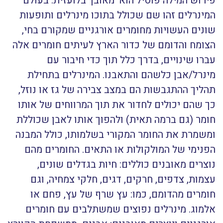
פירוש המילה פוסיל הוא ‘מאובן’ בלועזית. בעולם
המינרלים זהו שם שכולל בתוכו מינרלים ותופעות
שונים העשויות מחומרים אורגניים שמקורם בחי,
הצומח והדומם של כדור הארץ לעיתים חומרים אלה
עברו שינויים, בדרך כלל תוך כדי חיבור עם
מינרל/אבן כלשהם והתאבנו. המינרלים בתחילת
תהליך ההתגבשות הם במצב צבירה של גז או נוזל,
כך שהם יכולים לחדור את תוך המרווחים של אותו
חומר (גם ברמה תאית) ולהפוך אותו לאבן שכוללת
ומשמרת את החומר המקורי בשלמותו, כולל המבנה
הפנימי של המולקולות או התאים. החומרים מהם
נוצרים מאובנים כוללים: חיות בגדלים שונים,
עצמות, צדפים, חרקים, דגים, חלקי צמחיה, וגם
חומרים מהדומם, כמו: עץ שרף של עץ, פחם או
אלמוג. מינרלים נפוצים שמשתלבים עם חומרים