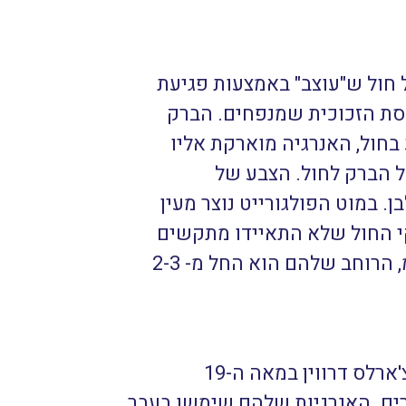
 חול ש"עוצב" באמצעות פגיעת
ססת הזכוכית שמנפחים. הברק
לות צלזיוס, כשהברק פוגע בחול, האנרגיה מוארקת אליו
ל הברק לחול. הצבע של
ן. במוט הפולגורייט נוצר מעין
י החול שלא התאיידו מתקשים
סביב אותו חלל. האורך של המוטות אותם ניתן להשיג נע בין 3 ס"מ עד כמה עשרות ס"מ, הרוחב שלהם הוא החל מ- 2-3
למרות הנאמר בפסקה הקודמת, ישנם אזכורים לגבי מוטות פולגורייט שנרשמו על ידי צ'ארלס דרווין במאה ה-19
ורך חלקם הגיע עד כמה מטרים ויש מידע על מוט שאורכו למעלה מ-9 מטרים. האנרגיות שלהם שימשו בעבר