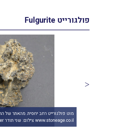
פולגורייט Fulgurite
מוט פולגורייט רחב יחסית. מהאתר של החנ
יעל נאמן-ברזם.
www.stoneage.co.il צילום: שני תודר photo: Shani Toder