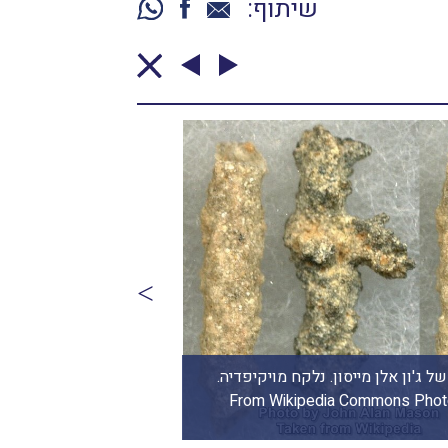
שיתוף:
ל ג'ון אלן מייסון. נלקח מויקיפדיה.
מוט פולגורייט, מבט מ
ות מ"ויקיפדיה" From Wikipedia Commons Photo by:
של יעל נאמן-ברזם.