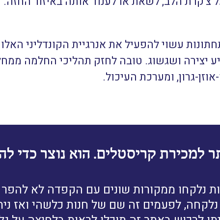
על צ'קרת הלב, לשאת או לענוד אותה באיזור החזה.
ונות עשוי להפעיל את אנרגיית הקונדליני האלוהי
ע יצירה ושגשוג. טובה לחזק תהליכי החלמה ממחל
זן-גרון, ומערכת העיכול.
ר למכירת קריסטלים. הוא נוצר כדי להב
ת נלקחו ממקורות שונים עם הקפדה לא להפר זכ
לקחה, לפעמים זה שם של חנות כלשהי ואז נית