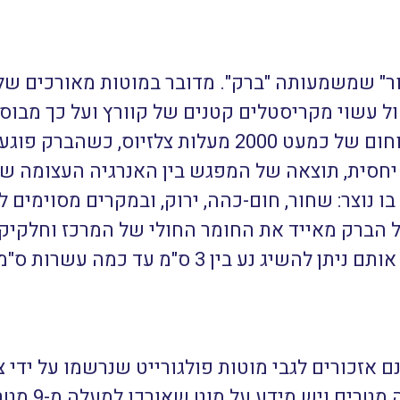
ר" שמשמעותה "ברק". מדובר במוטות מאורכים של
ול עשוי מקריסטלים קטנים של קוורץ ועל כך מבו
נושא עמו כמות עצומה של אנרגיה וחום של כמעט 2000 מע
 יחסית, תוצאה של המפגש בין האנרגיה העצומה ש
 נוצר: שחור, חום-כהה, ירוק, ובמקרים מסוימים לב
 הברק מאייד את החומר החולי של המרכז וחלקיק
בבריטניה. א