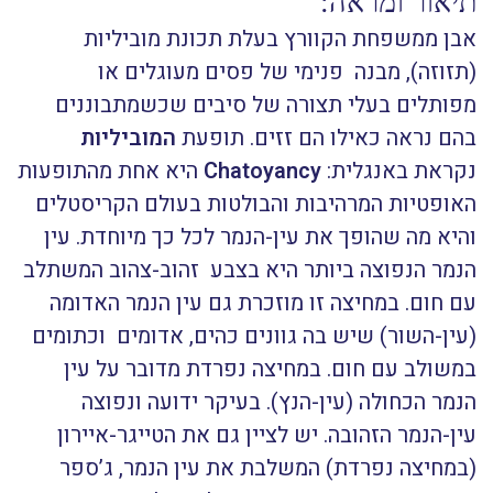
תיאור ומראה:
אבן ממשפחת הקוורץ בעלת תכונת מוביליות
(תזוזה), מבנה פנימי של פסים מעוגלים או
מפותלים בעלי תצורה של סיבים שכשמתבוננים
בהם נראה כאילו הם זזים. תופעת
המוביליות
נקראת באנגלית:
Chatoyancy
היא אחת מהתופעות
האופטיות המרהיבות והבולטות בעולם הקריסטלים
והיא מה שהופך את עין-הנמר לכל כך מיוחדת. עין
הנמר הנפוצה ביותר היא בצבע זהוב-צהוב המשתלב
עם חום. במחיצה זו מוזכרת גם עין הנמר האדומה
(עין-השור) שיש בה גוונים כהים, אדומים וכתומים
במשולב עם חום. במחיצה נפרדת מדובר על עין
הנמר הכחולה (עין-הנץ). בעיקר ידועה ונפוצה
עין-הנמר הזהובה. יש לציין גם את הטייגר-איירון
(במחיצה נפרדת) המשלבת את עין הנמר, ג’ספר