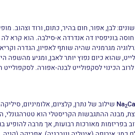
ם: לבן, אפור, חום בהיר, כתום, ורוד וצהוב. מופיע
זילאי חוסה בוניפסיו דה אנדרדה א-סילבה. הוא קרא ל
רייה ומינרלוגיה מגרמניה שהיה שותף לאפיון, הגדרה וק
יט, שהוא כיום נפוץ יותר לאבן, ומגיע מהשפה היו
הוא לרוב הכינוי לסקפולייט לבנה-אפורה. לסקפוליי
C
Na
שילוב של נתרן, קלציום, אלומיניום, סיליקה, 
2
שת לרוב בפריזמות מאורכות רבועות, אך מרבה להופיע
מו: אירופה (איטליה ונורבגיה), אפריקה (קניה, טנ