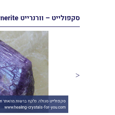
סקפולייט – וורנרייט Scapolite – Wernerite
וקי סקפולייט זהובה. מהאוסף של מיכל ביאל. From the collection
סקפ
www.healing-crystals-for-you.com