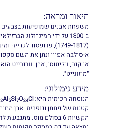
תיאור ומראה:
משפחת אבנים שמופיעות בצבעים שוני
ב-1800 על ידי המינרולוג הבר
(1749-1817), פרופסור לכ
א-סילבה אפיין ונתן את השם סקפולי
או קנה, ו"ליטוס", אבן. וורנרייט 
"מיזונייט".
מידע גימולוגי:
הנוסחה הכימית היא:
Cl
O
Si
Al
a
2
5
7
24
הקשיות 6 בסולם מוס. מתגב
נמצאה עד כה במספר מקומות בעולם כ