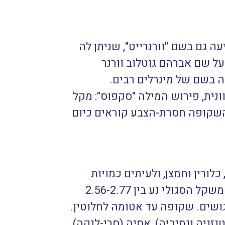
ה גם בשם "וורנרייט", שניתן לה
ה על שם אברהם גוטלוב וורנר
ריאה בשם של מינרלים רבים.
ונית, פירוש המילה "סקפוס": מקל
ט השקופה חסרת-הצבע קוראים כיום
כלורין וחמצן, ולעיתים כמויות
קטנות של פחמן וגופרית. אבן מחורצת, מבנה ההתגבשות הקריסטלי הוא טטרהגונלי, המשקל הסגולי נע בין 2.56-2.77
 בגושים. שקופה עד אטומה לחלוטין.
זניה ונמיביה), אסיה (סרי-לנקה),