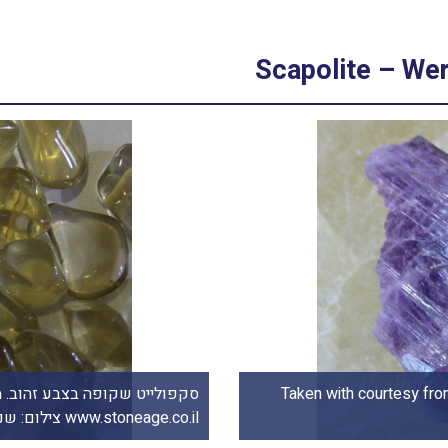
ולייט סגולה. נלקח ברשות מהאתר Taken with courtesy from
סקפולייט שקופה בצבע זהוב. מ
www.stoneage.co.il צילום: שני תודר photo: Shani Toder