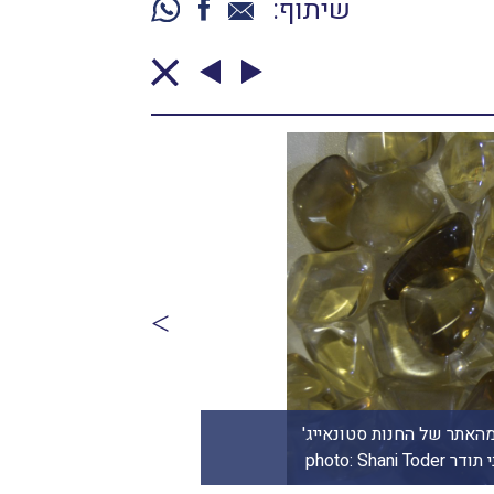
שיתוף:
האתר של החנות סטונאייג'
תליוני סקפולייט בצבע
(נוי-מאיר העצמה ונוי) www.noymeir.co.il