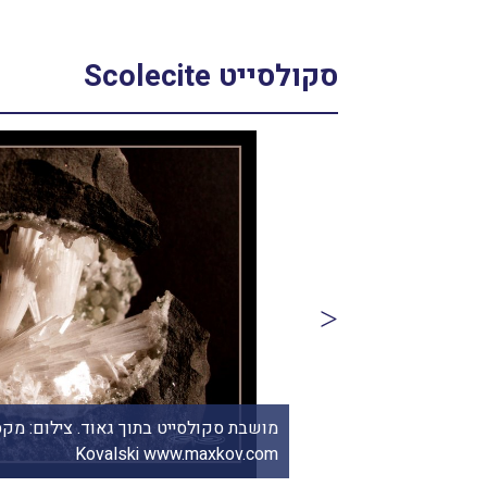
סקולסייט Scolecite
שני תודר photo: Shani Toder