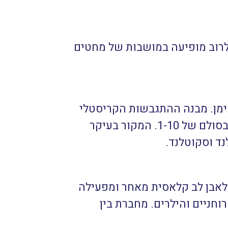
לרוב מופיעה במושבות של מחטים
מימן. מבנה ההתגבשות הקריסטלי
מונוקליני/חד-שיפועי. משקל סגולי ממוצע 2.28 גרם לסמ”ק. הקשיות נעה בין 5 ל-5.5 בסולם של 1-10. המקור בעיקר
נד וסקוטלנד.
ת לאבן לב קלאסית מאחר ומפעילה
וחניים והילרים. מחברת בין