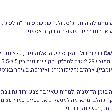
ע מהמילה היוונית “סקולק” שמשמעותה “תולעת”. 
 או חום בהיר. פופולרית בקרב אספנים.
Ca
שילוב של חמצן, סיליקה, אלומיניום, קלציום ו
ומביי), ארה”ב (קליפורניה), ואירופה, בעיקר באיסל
זה בזמן מדיטציה. למרות שאין בה צבע ורוד נחשב
רת הלב. מתאימה למטפלים אנרגטיים כמו יועצים ר
וחני, רגשי ומחשבתי.