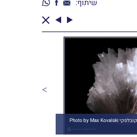
שיתוף:
מושבת סקולסייט בתוך גאוד. צילום: מקס קובלסקי Photo by Max
www.maxkov.com