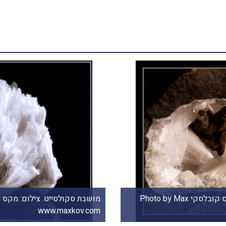
מושבת סקולסייט. מהאתר של סטונאייג. www.stoneage.co.il צילום:
Kovalski www.maxkov.com