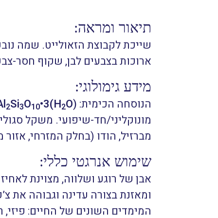
תיאור ומראה:
שייכת לקבוצת הזאולייט. שמה נוב
ארוכות בצבעים לבן, שקוף חסר-צבע
מידע גימולוגי:
הנוסחה הכימית:
(
O
•3(H
O
Si
Al
2
3
10
2
מברזיל, הודו (בחלק המזרחי, אזור מ
שימוש אנרגטי כללי:
אבן של רוגע ושלווה, מצוינת לאחי
ומאזנת בצורה עדינה וגבוהה את צ’ק
המימדים השונים של החיים: פיזי, ר