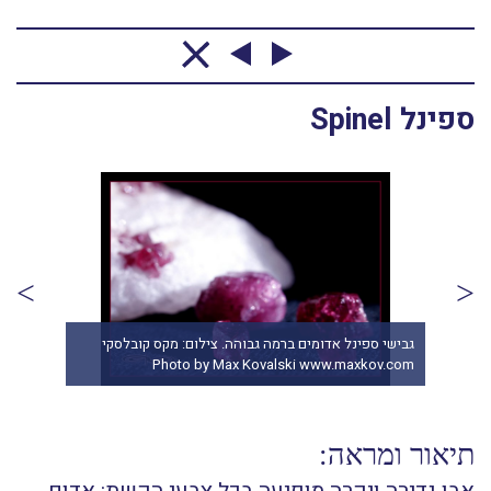
ספינל Spinel
וזי
שרשרת מחרוזי ספינל. מהאתר של סטונאייג.
גביש
www.stonea צילום:
www.stoneage.co.il צילום: שני תודר photo: Shani
.com
Toder
תיאור ומראה: