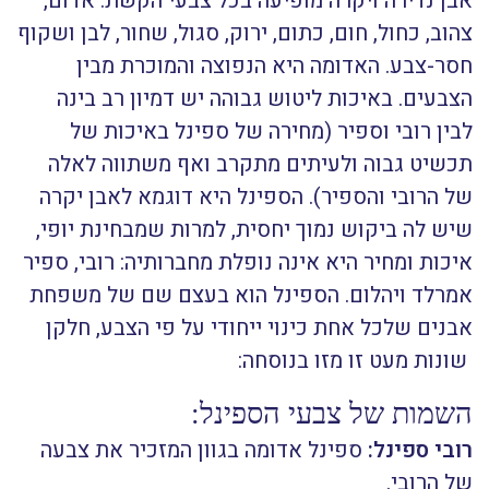
אבן נדירה ויקרה מופיעה בכל צבעי הקשת: אדום,
צהוב, כחול, חום, כתום, ירוק, סגול, שחור, לבן ושקוף
חסר-צבע. האדומה היא הנפוצה והמוכרת מבין
הצבעים. באיכות ליטוש גבוהה יש דמיון רב בינה
לבין רובי וספיר (מחירה של ספינל באיכות של
תכשיט גבוה ולעיתים מתקרב ואף משתווה לאלה
של הרובי והספיר). הספינל היא דוגמא לאבן יקרה
שיש לה ביקוש נמוך יחסית, למרות שמבחינת יופי,
איכות ומחיר היא אינה נופלת מחברותיה: רובי, ספיר
אמרלד ויהלום. הספינל הוא בעצם שם של משפחת
אבנים שלכל אחת כינוי ייחודי על פי הצבע, חלקן
שונות מעט זו מזו בנוסחה:
השמות של צבעי הספינל:
רובי ספינל:
ספינל אדומה בגוון המזכיר את צבעה
של הרובי.