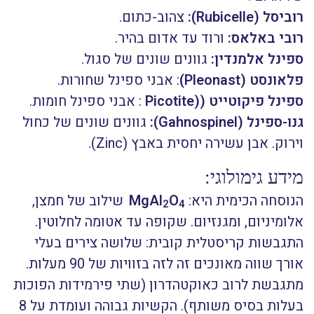
רוביסל (
Rubicelle
):
צהוב-כתום.
רובי באלאס:
ורוד עד אדום בהיר.
ספינל אלמנדין:
גוונים שונים של סגול.
פלאונסט (
Pleonast
)
: אבני ספינל שחורות.
ספינל פיקוטייט ((
Picotite
: אבני ספינל חומות.
גנו-ספינל (
Gahnospinel
):
גוונים שונים של כחול
וירוק. אבן עשירה יחסית באבץ (Zinc).
מידע גימולוגי:
הנוסחה הכימית היא:
O
MgAl
שילוב של חמצן,
2
4
אלומיניום, ומגנזיום. שקופה עד אטומה לחלוטין.
התגבשות קריסטלית קובית: שלושה צירים בעלי
אורך שווה מאונכים זה לזה בזוויות של 90 מעלות.
מתגבשת לרוב כאוקטהדרון (שתי פירמידות הפוכות
בעלות בסיס משותף). הקשיות גבוהה ועומדת על 8