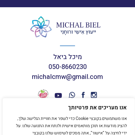
מיכל ביאל
050-8660230
michalcmw@gmail.com
אנו מעריכים את פרטיותך
אנו משתמשים בקובצי Cookie כדי לשפר את חוויית הגלישה שלך,
תנאי שימוש באתר
להציג מודעות או תוכן מותאמים אישית ולנתח את התנועה שלנו. על
מדיניות פרטיות
ידי לחיצה על "אישור", אתה מסכים לשימוש שלנו בקובצי