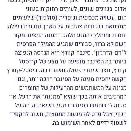
נקראת גם “צינובר” אבן נדירה ויקרה יחסית, צבעה
אדום בגוונים שונים, לעיתים רחוקות בגווני
חום.
עשויה מכספית וגופרית (סולפור) שלעיתים
מתבטאת בנקודות צהובות על האבן. נחשבת רעילה
יחסית ומומלץ להמנע מלהכין ממנה תמצית.
מקור
השם לא ברור, סבורים שמגיע מהמילה הפרסית
ל”דם-הדרקון”. סינבר-קוורץ היא הגרסה הנפוצה
ביותר בה הסינבר מופיעה על מצע של קריסטל
קוורץ, נוצר שיתוף פעולה חשוב בו הקריסטל-קוורץ
הקשה יחסית מגינה על הסינבר הרכה יותר, וגם
מגינה על המשתמשים מהרעילות של החומרים
המרכיבים אותה בכך שהיא “ממננת” את הרעל. אין
סכנה להשתמש בסינבר במגע, נשיאה והנחה על
הגוף, אבל פרט להימנעות מתמצית, חשוב להקפיד
לשטוף ידיים לאחר השימוש בה.