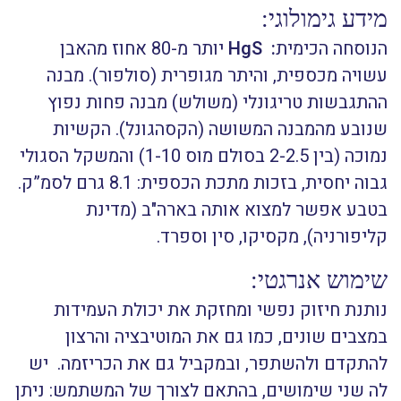
מידע גימולוגי:
הנוסחה הכימית
:
HgS
יותר מ-80 אחוז מהאבן
עשויה מכספית, והיתר מגופרית (סולפור). מבנה
ההתגבשות טריגונלי (משולש) מבנה פחות נפוץ
שנובע מהמבנה המשושה (הקסהגונל). הקשיות
נמוכה (בין 2-2.5 בסולם מוס 1-10) והמשקל הסגולי
גבוה יחסית, בזכות מתכת הכספית: 8.1 גרם לסמ”ק.
בטבע אפשר למצוא אותה בארה"ב (מדינת
קליפורניה), מקסיקו, סין וספרד.
שימוש אנרגטי:
נותנת חיזוק נפשי ומחזקת את יכולת העמידות
במצבים שונים, כמו גם את המוטיבציה והרצון
להתקדם ולהשתפר, ובמקביל גם את הכריזמה. יש
לה שני שימושים, בהתאם לצורך של המשתמש: ניתן