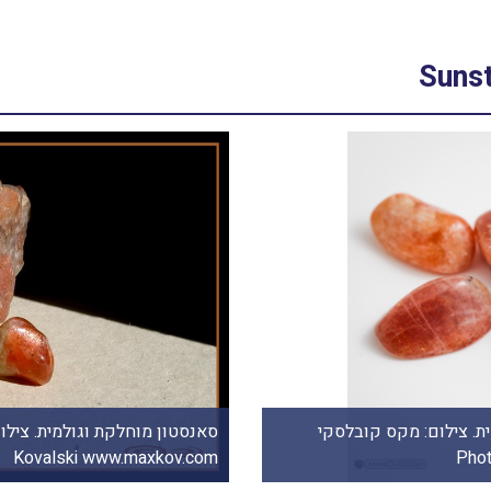
וש סאנסטון. מהאוסף של אומנות ורוח www.art-with-spirit.com
חלוקי סאנסטון. סאנסטון מוחלק
x Kovalski www.maxkov.com