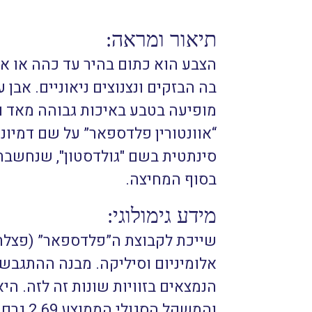
תיאור ומראה:
הצבע הוא כתום בהיר עד כהה או אד
בה הבזקים ונצנוצים ניאוניים. אבן
מופיעה בטבע באיכות גבוהה מאד ו
“אוונטורין פלדספאר” על שם דמיונ
סינתטית בשם "גולדסטון", שנחשבת
בסוף המחיצה.
מידע גימולוגי:
שייכת לקבוצת ה”פלדספאר” (פצלת
אלומיניום וסיליקה. מבנה ההתגבשו
והמשקל