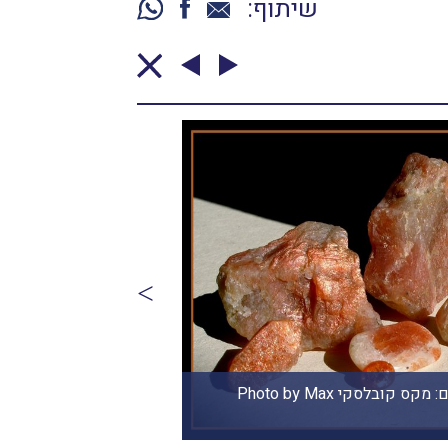
שיתוף:
ת וגולמית. צילום: מקס קובלסקי
ski www.maxkov.com
Photo by Ma