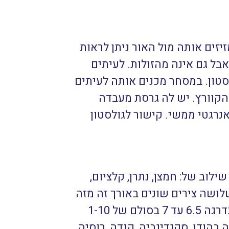
זים אותה מול האור ניתן לראות
אבל גם אינה מהזולות. לעיתים
סטון. במסחר מכנים אותה לעיתים
הקוורץ. יש לה גרסת מעבדה
רגטי ממשי. קישור לגולסטון
ילוב של: חמצן, נתרן, קלציום,
לושה צירים שונים באורך זה מזה
הנמצאים בזוויות שונות זה לזה. היא אטומה ברובה ויש בה שקיפות חלקית. הקשיות בדרגה 6.5 עד 7 בסולם של 1-10
גלו עד כה בהודו, סקנדינביה, קנדה, רוסיה