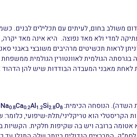
ום משולב בחום, לעיתים עם תכלילים לבנים. כשמזי
 עתיקה למדי ולא מאד נפוצה. היא אינה מאד יקרה, 
ניתן לראות תכשיטים מרהיבים משובצי באבני סאנ
ה בגרסתה הגולמית לאוונטורין הגולמית ממשפחת 
 לאחת מאבני המעבדה הבודדות שיש להן הדהוד אנ
 השדה). הנוסחה הכימית:
O
Si
Al
Ca
Na
ש
0.8
0.2
1.2
2.8
8
ת הקריסטלי הוא טריקליני/תלת-שיפועי, כלומר: ש
 הסגולי הממוצע 2.69 גרם לסמ”ק. המרבצים הגדולים ביותר שלה הת