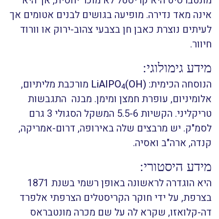
מונטברסיט היא קריסטל לא מוכר יחסית, אך היא
אינה מאד נדירה. מופיעה בגושים לבנים אטומים אך
לעיתים נוצרת כאבן חן בצבעי צהוב-ירוק או וורוד
חיוור.
מידע גימולוגי:
הנוסחה הכימית:
(OH)
LiAlPO
מורכבת מליתיום,
4
אלומיניום, עופרת חמצן ומימן. מבנה התגבשות
טריקליני. הקשיות 5.5-6 המשקל הסגולי 3 גרם
לסמ"ק. יש מרבצים שלה באירופה, דרום-אמריקה,
קנדה, ארה"ב ואסיה.
מידע היסטורי:
היא הוגדרה לראשונה באופן רשמי בשנת 1871
בצרפת, על ידי חוקר הקריסטלים הצרפתי אלפרד
דה-קלואזו, שקרא לה על שם מכרה מונטבראס