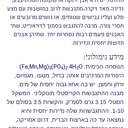
הלודמלייט היא אבן ירוקה או שקופה חסרת-צבע,
נדירה מאד ויקרה.מתגבשת לרוב במושבות עם מצע
סלע ועליו גבישים שטוחים, או גושים מרובעים או
חסרי צורה. מרבה להתגבש בסמוך לויויאנייט, שתי
האבנים פעמים רבות נסחרות יחד. שתיהן אבנים
חדשות יחסית ונדירות.
מידע גימולוגי:
(Fe,Mn,Mg)
(PO
)
·4H
O
הנוסחה הכימית:
3
4
2
2
היסודות המרכיבים אותה:
ברזל, מנגנז, מגנזיום,
זרחן וחמצן. יש בה אחוז גבוה יחסית של מים.
מבנה ההתגבשות הקריסטלי מונוקליני. המשקל
הסגולי 3.15 גרם לסמ"ק, והקשיות 3.5 בסולם של
1-10. ההתגבשויות שלה נדירות יחסית והיא
דרום אמריקה,
נמצאה עד כה בארצות הברית,