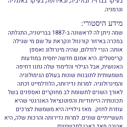
בעיקר בברזיל ובוליביה, ובאירופה, בעיקר באנגליה
וגרמניה.
מידע היסטורי:
שמה ניתן לה לראשונה ב-1887 בבריטניה, התגלתה
במכרה באיזור קורנוול ונקראת על שם מי שגילה
אותה: הנרי לודלום, שהיה מינרולוג ואספן
קריסטלים. היא אמנם חדשה יחסית במודעות
האנושית, אבל הגילוי והלימוד שלה נתנו דחיפה
משמעותית לתובנות שונות בעולם הגימולוגיה
והמינרולוגיה. למרות נדירותה, הלודלמייט זכתה
לאורך השנים לתשומת לב מחוקרים ואספנים בשל
תכונותיה הייחודיות והפוטנציאל האנרגטי שהיא
עוזרת לחזק. מאז גילוייה היא משמשת לצרכים
תעשייתיים שונים. למרות נדירותה והרכות שלה, היא
אהובה מאד כאבן לתכשיטים.