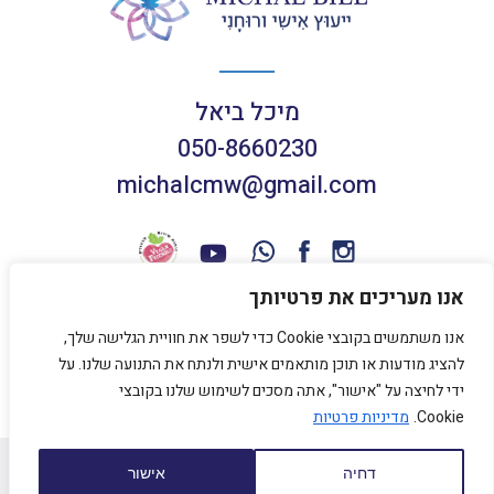
מיכל ביאל
050-8660230
michalcmw@gmail.com
אנו מעריכים את פרטיותך
אנו משתמשים בקובצי Cookie כדי לשפר את חוויית הגלישה שלך,
תנאי שימוש באתר
להציג מודעות או תוכן מותאמים אישית ולנתח את התנועה שלנו. על
מדיניות פרטיות
ידי לחיצה על "אישור", אתה מסכים לשימוש שלנו בקובצי
Cookie.
מדיניות פרטיות
כל הזכויות שמורות למיכל ביאל 2020
דחיה
אישור
עיצוב אתר
HolleStudio
נבנה על ידי
SENTRYSITE