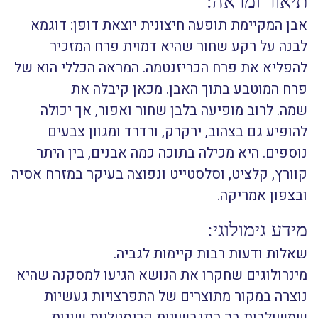
תיאור ומראה:
אבן המקיימת תופעה חיצונית יוצאת דופן: דוגמא
לבנה על רקע שחור שהיא דמוית פרח המזכיר
להפליא את פרח הכריזנטמה. המראה הכללי הוא של
פרח המוטבע בתוך האבן. מכאן קיבלה את
שמה. לרוב מופיעה בלבן שחור ואפור, אך יכולה
להופיע גם בצהוב, ירקרק, ורדרד ומגוון צבעים
נוספים. היא מכילה בתוכה כמה אבנים, בין היתר
קוורץ, קלציט, וסלסטייט ונפוצה בעיקר במזרח אסיה
ובצפון אמריקה.
מידע גימולוגי:
שאלות ודעות רבות קיימות לגביה.
מינרולוגים שחקרו את הנושא הגיעו למסקנה שהיא
נוצרה במקור מתוצרים של התפרצויות געשיות
שמשולבות בה התגבשויות קריסטליות שונות,