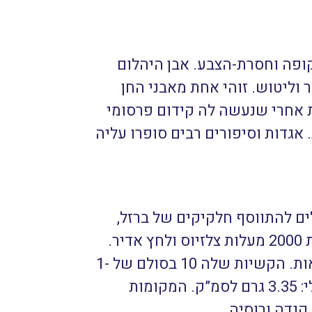
פה וחסרת-הצבע. אבן היהלום
וליטוש. זוהי אחת מאבני החן
 אחרי שנעשה לה קידום פרסומי
 אגדות וסיפורים רבים סופרו עליה
י יכולים להתווסף חלקיקים של ברזל,
נחושת, חנקן ויסודות נוספים בכמות מזערית. היא נוצרת מפחם בטמפרטורה של לפחות 2000 מעלות צלזיוס ולחץ אדיר.
המבנה הקריסטלי הוא קובי. בטבע מתגבשת במבנים בעלי שמונה או שתיים-עשרה פאות. הקשיות שלה 10 בסולם של 1-
10. נחשבת לאבן הטבעית הקשה ביותר שנוצרת בפלנטה וידועה לאדם. המשקל הסגולי: 3.35 גרם לסמ”ק. המקומות
קנדה ורוסיה.