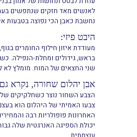
עוזרת לבסס תחושות של אמון בבני-א
לאנשים מאד חזקים שנתפשים בעמד
נחשבת כאבן הכי נפוצה בטבעות איר
היבט פיזי:
מעודדת איזון חילוף החומרים בגוף
בראש, גידולים ומחלת-הנפילה. כשעונ
שני החצאים של המוח. מומלץ לא לש
אבן יהלום שחורה, נקרא גם Carbonado
הצבע השחור נוצר כשחלקיקים של י
צבעו האמיתי של היהלום הוא בעצם
האחרונות פופולריות רבה והמחירים
יכולת הספיגה האנרגטית שלה גבוה
עוצמתית.