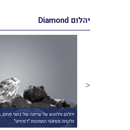
יהלום Diamond
From the collectio
יהלום מלוטש על ערימה של גושי פחם, ה
נלקחה ממאגר התמונות "דפוזיט".