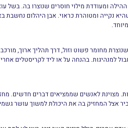
הילה ומעודדת מילוי חוסרים שנוצרו בה. בשל ע
שהיא נקייה ומטוהרת כראוי. אבן היהלום נחשבת בא
יוחד.
וצרת מחומר פשוט וזול, דרך תהליך ארוך, מורכב
בול למנהיגות. בהנחה על או ליד לקריסטלים אחר
ת. מצוינת לאנשים שממציאים דברים חדשים. מחז
יר אצל המחזיק בה את היכולת למשוך עושר גשמי ו