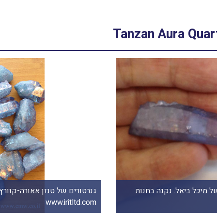
ל מיכל ביאל. נקנה בחנות
גנרטורים של טנזן אאורה-קוורץ
www.iritltd.com