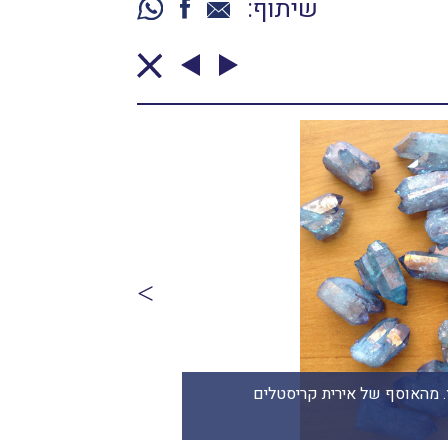
שיתוף:
. מהאוסף של אירית קריסטלים
גנרטורים של טנזן-אאו
www.iritltd.com