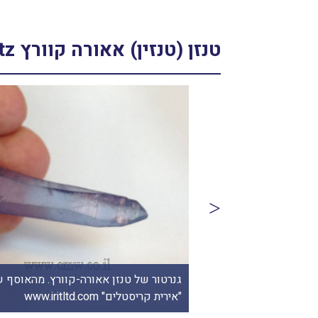
טנזן (טנזין) אאורה קוורץ Tanzan Aura Quartz
אל. נקנה בחנות
גנרטור של טנזן אאורה-קוורץ. מהאוסף ש
"אירית קריסטלים" www.iritltd.com