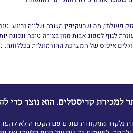
רם שעוצר את היכולת להתקדם ולהתפתח.
וק פעולתו, מה שבעקיפין משרה שלווה ורוגע. טו
רת לגוף לספוג אבות מזון בצורה טובה ונכונה יות
וללים איפוס של המערכת ההורמונלית בכללותה. נ
ר למכירת קריסטלים. הוא נוצר כדי להב
ת נלקחו ממקורות שונים עם הקפדה לא להפר זכ
לקחה, לפעמים זה שם של חנות כלשהי ואז נית