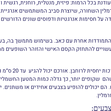
עודנת בכל הרמות: פיזית, מנטלית, רוחנית, רגשית
רמלין השחורה, שיוצרת סביב המשתמשים אנרגיית
דה על חסימות אנרגטיות ודפוסים שונים הדורשים 
 התמודדות אחרת עם כאב. בשימוש מתמשך בה, בע
שויים להתחזק הקסם האישי והזוהר השופעים מ
כות יחסית לרוחבן.
אורכם יכול להגיע עד 20 ס”מ ובזכות המבנה הדק הם
הם שקופים יותר, כך גדלה כמות המטען החשמלי ש
 הם יכולים להופיע בצבעים אחידים או משתנים. י
רמלין.
צבעים: