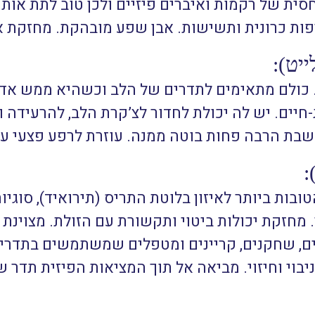
חסית של רקמות ואיברים פיזיים ולכן טוב לתת אות
ייפות כרונית ותשישות. אבן שפע מובהקת. מחזקת 
ייט):
. כולם מתאימים לתדרים של הלב וכשהיא ממש אדו
ים. יש לה יכולת לחדור לצ’קרת הלב, להרעידה ו
שבת הרבה פחות בוטה ממנה. עוזרת לרפע פצעי עב
:
ובות ביותר לאיזון בלוטת התריס (תירואיד), סוגי
. מחזקת יכולות ביטוי ותקשורת עם הזולת. מצוינת 
ים, שחקנים, קריינים ומטפלים שמשתמשים בתדרי 
יבוי וחיזוי. מביאה אל תוך המציאות הפיזית תדר 