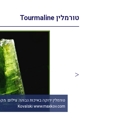
טורמלין Tourmaline
טורמלין ירוקה כהה. מהאוסף של החנות אן-ג'וי בארה"ב. From the
Kovalski www.maxkov.com