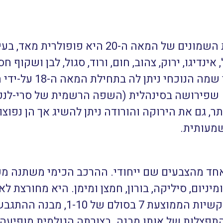
אבן יפהפיהו עוצמתית. החל משנות השמונים של המאה
אינדיגו, ירוק, צהוב, חום, ורוד, סגול, לבן ושקוף
או יותר. היא כנראה אבן
, שפירושה בסינהלית (השפה הרשמית של סרי-לנקה
, גם את הירוקה והורודה ניתן להשיג אך הן נפוצו
שמעותית.
אחד מהצבעים שם ייחודי. ההרכב הכימי משתנה מע
מיניום, סיליקה, בורון, חמצן ומימן. היא
מחורצת לא
גרם לסמ”ק (משתנה מאבן לאבן). הקשיות הממוצעת
 התפצלות של אותו מבנה. בצורתה הגולמית מופיע