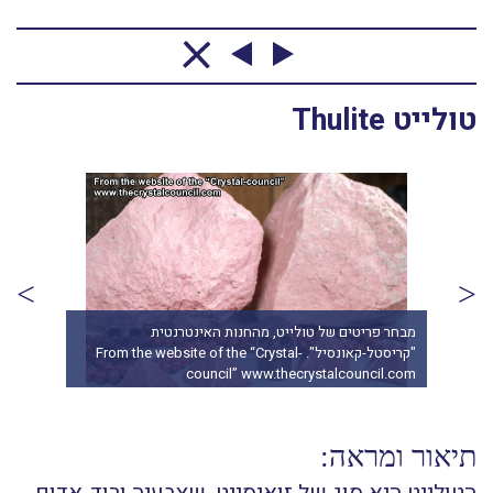
טולייט Thulite
שרשרת של טולייט ורודה בהירה. מהאוסף של החנות
מבחר
קיי.אס.סי קריסטלס From the collection of KSC-
.com
CRYSTALS www.ksccrystals.com
תיאור ומראה: