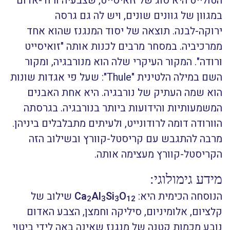
הטולייט היא סוג של זואיסייט, שצבעיה ורוד-אדום
במגוון של גוונים שונים, ויש לה גם גרסה
ירוקה-לבנה. תוצאה של יסוד המנגנז שהוא אחד
ממרכיביה. במסחר מרבים לכנות אותה "זואיסייט
ורודה". המקור העיקרי שלה הוא מנורבגיה, ומקור
השם במילה הלטינית "Thule": שעל פי אגדות שונות
הוא שמה העתיק של נורבגיה. היא אחת האבנים
המשמעותיות והידועות ביותר בנורבגיה. בגרסתה
הוורודה דומה לרודונייט, ולעיתים מתבלבלים ביניהן.
מרבה להתגבש עם קריסטל-קוורץ ובשילוב הזה
הקריסטל-קוורץ מעצימה אותה.
מידע גימולוגי:
הנוסחה הכימית היא:
O
Si
Al
Ca
שילוב של
2
3
3
1
2
קלציום, אלומיניום, סיליקה וחמצן, הצבע האדום
נובע מכמות קטנה של מנגנז שאינה באה לידי ביטוי