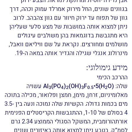
אבן נדירה יחסית ומרתקת למראה. הצבע ירוק
בגוונים שונים, החל מירוק אמרלד עמוק וכהה, דרך
גוון של תפוח עד ירוק חיוור עם גוון צהבהב. לרוב
ניתן למצוא אותה במושבות של מצע סלעי שעליהן
היא מתגבשת בדוגמאות בהן משולבים עיגולים
מושלמים ומחורצים. נקראת על שם וויליאם וואבל,
מינרולוג אנגלי שגילה והגדיר אותה במאה ה-19.
מידע גימולוגי:
ההרכב הכימי
שלה:
(Al
O
•5(H
F
(OH)
)
(PO
עשויה
3
4
2
3
0.5
2
מאלומיניום, זרחן, מימן, חמצן ופלואור, מכילה בתוכה
מים בכמות גדולה. הקשיות שלה נמוכה ונעה בין 3.5-
4 בסולם של 1-10, ההתגבשות הקריסטלים הפנימית
אורתהורומבית, המשקל הסגולי הממוצע 2.34 גרם
לסמ”ק. בטבע ניתן למצוא אותה באיזורים שונים