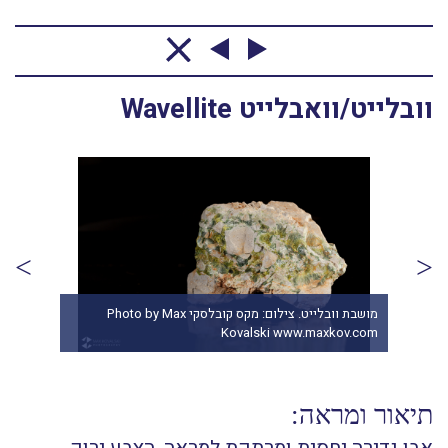
וובלייט/וואבלייט Wavellite
מושב
מושבת וובלייט. צילום: מקס קובלסקי Photo by Max
Fro
Kovalski www.maxkov.com
 USA
תיאור ומראה: