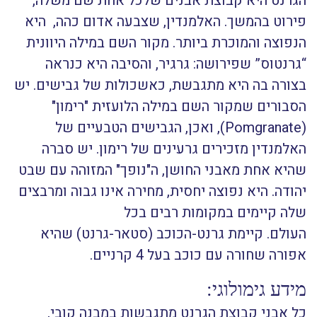
הגרנט היא קבוצת אבנים שלכל אחת שם משלה,
פירוט בהמשך. האלמנדין, שצבעה אדום כהה, היא
הנפוצה והמוכרת ביותר. מקור השם במילה היוונית
“גרנטוס” שפירושה: גרגיר, והסיבה היא כנראה
בצורה בה היא מתגבשת, כאשכולות של גבישים. יש
הסבורים שמקור השם במילה הלועזית "רימון"
(Pomgranate), ואכן, הגבישים הטבעיים של
האלמנדין מזכירים גרעינים של רימון. יש סברה
שהיא אחת מאבני החושן, ה"נופך" המזוהה עם שבט
יהודה. היא נפוצה יחסית, מחירה אינו גבוה ומרבצים
שלה קיימים במקומות רבים בכל
העולם.
קיימת
גרנט-הכוכב (סטאר-גרנט)
שהיא
אפורה שחורה עם כוכב בעל 4 קרניים.
מידע גימולוגי:
כל אבני קבוצת הגרנט מתגבשות במבנה קובי,