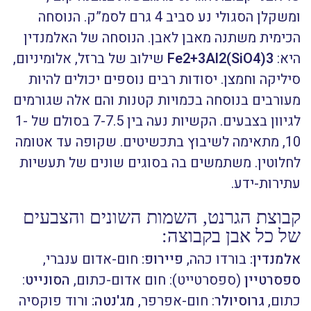
ומשקלן הסגולי נע סביב 4 גרם לסמ”ק. הנוסחה
הכימית משתנה מאבן לאבן. הנוסחה של האלמנדין
היא:
Fe2+3Al2(SiO4)3
שילוב של ברזל, אלומיניום,
סיליקה וחמצן. יסודות רבים נוספים יכולים להיות
מעורבים בנוסחה בכמויות קטנות והם אלה שגורמים
לגיוון בצבעים. הקשיות נעה בין 7-7.5 בסולם של 1-
10, מתאימה לשיבוץ בתכשיטים. שקופה עד אטומה
לחלוטין. משתמשים בה בסוגים שונים של תעשיות
עתירות-ידע.
קבוצת הגרנט, השמות השונים והצבעים
של כל אבן בקבוצה:
אלמנדין:
בורדו כהה,
פיירופ:
חום-אדום ענברי,
ספסרטיין
(ספסרטייט): חום אדום-כתום,
הסונייט
:
כתום,
גרוסיולר
: חום-אפרפר,
מג'נטה:
ורוד פוקסיה