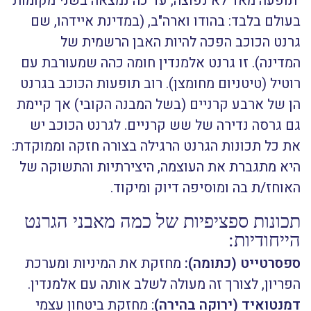
תופעה מאד לא נפוצה, עד כה נמצאה בשני מקומות
בעולם בלבד: בהודו וארה"ב, (במדינת איידהו, שם
גרנט הכוכב הפכה להיות האבן הרשמית של
המדינה). זו גרנט אלמנדין חומה כהה שמעורבת עם
רוטיל (טיטניום מחומצן). רוב תופעות הכוכב בגרנט
הן של ארבע קרניים (בשל המבנה הקובי) אך קיימת
גם גרסה נדירה של שש קרניים. לגרנט הכוכב יש
את כל תכונות הגרנט הרגילה בצורה חזקה וממוקדת:
היא מתגברת את העוצמה, היצירתיות והתשוקה של
האוחז/ת בה ומוסיפה דיוק ומיקוד.
תכונות ספציפיות של כמה מאבני הגרנט
הייחודיות:
ספסרטייט (כתומה):
מחזקת את המיניות ומערכת
הפריון, לצורך זה מעולה לשלב אותה עם אלמנדין.
דמנטואיד (ירוקה בהירה)
:
מחזקת ביטחון עצמי