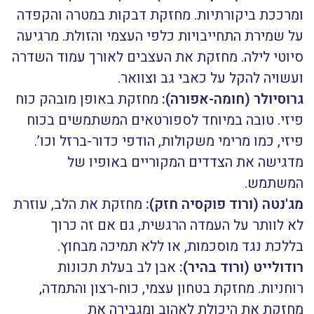
ומרככת ביקורתיות. מחזקת דבקות במטרה והקפדה
על שמירת התחייבויות כלפי העצמי והזולת. מרגיעה
סיוטי לילה. מחזקת את העצבים לאורך עמוד השדרה
ועשויה להקל על כאבי גב וצוואר.
גרוסיולר (חומה-אפורה):
מחזקת באופן מובהק כוח
פיזי. טובה במיוחד לספורטאים המשתמשים בכוח
פיזי, כמו מרימי משקולות, הודפי כדור-ברזל וכו’.
מדגישה את הצדדים המקוריים באופיו של
המשתמש.
מג'נטה (ורוד פוקסיה חזק):
מחזקת את הלב, עוזרת
לא לוותר על העמדה הרגשית, גם אם זה כרוך
בללכת נגד מוסכמות, או ללא תמיכה מבחוץ.
רודולייט (ורוד בהיר):
אבן לב בעלת תכונות
רוחניות. מחזקת בטחון עצמי, כוח-רצון והתמדה,
מחזקת את היכולת לאהוב ומגבירה את