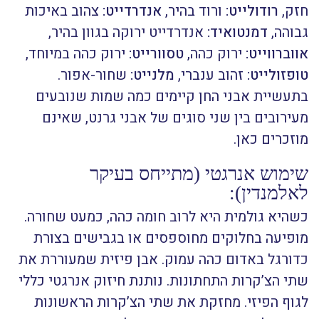
חזק,
רודולייט:
ורוד בהיר,
אנדרדייט:
צהוב באיכות
גבוהה,
דמנטואיד:
אנדרדייט ירוקה בגוון בהיר,
אווברווייט:
ירוק כהה,
טסוורייט:
ירוק כהה במיוחד,
טופזולייט:
זהוב ענברי,
מלנייט:
שחור-אפור.
בתעשיית אבני החן קיימים כמה שמות שנובעים
מעירובים בין שני סוגים של אבני גרנט, שאינם
מוזכרים כאן.
שימוש אנרגטי (מתייחס בעיקר
לאלמנדין):
כשהיא גולמית היא לרוב חומה כהה, כמעט שחורה.
מופיעה בחלוקים מחוספסים או בגבישים בצורת
כדורגל באדום כהה עמוק. אבן פיזית שמעוררת את
שתי הצ’קרות התחתונות. נותנת חיזוק אנרגטי כללי
לגוף הפיזי. מחזקת את שתי הצ’קרות הראשונות