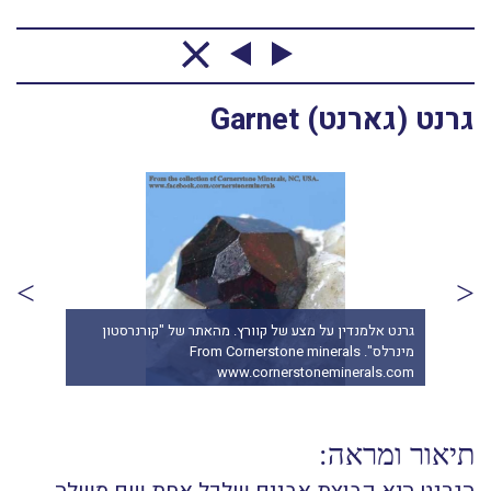
גרנט (גארנט) Garnet
גרנט אלמנדין על מצע של קוורץ. מהאתר של "קורנרסטון
גרנט
מינרלס". From Cornerstone minerals
com
www.cornerstoneminerals.com
תיאור ומראה: