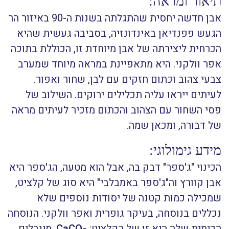
תיאור ומראה:
אבן חדשה יחסית שהתגלתה בשנות ה-90 באיזור הר
הגעש פפנדיאן באינדונזיה, בסביבה געשית שהיא
הכרחית ליצירתה של אבן מיוחדת זו, הכוללת בתוכה
אפר וולקני. היא מתאפיינת במראה מיוחד שמערב
צבעי צהוב וכתום חזקים עם לבן, שחור ואפור.
לעיתים ייראו עליה תכלילים ירוקים. השילוב של
פסי השחור עם הצהוב והכתום מזכיר לעיתים מראה
של דבורה, ומכאן שמה.
מידע גימולוגי:
הכינוי "ג'ספר" דבק בה, אבל הוא מטעה, הג'ספר היא
אבן קוורץ וה"ג'ספר באמבלבי" היא סוג של קלציט,
שמכילה כמות קטנה של יסודות נוספים שלא
נכללים בנוסחה, בעיקר גופרית ואפר וולקני. הנוסחה
הכימית שלה היא זו של הקלציט:
CaCO
. מינרלים