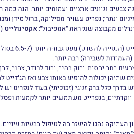
ה צבעים וגוונים ארציים ועמומים יותר.
הנה כמה הב
ניום ונתרן; נפריט עשויה מסיליקה, ברזל סידן ומג
ינרלים מקבוצה שנקראת "אמפיבול":
אקטינולייט
(Actinolite) ו
עים רחב יחסית: ירוק בהיר, ורוד לבנדר, צהוב, לבן 
ים שתיהן יכולות להופיע באותו צבע ואז הג'דייט ל
ש בדרך כלל ברק זגוגי (זכוכיתי) בעוד לנפריט יש 
יוקרתיים, בנפרייט משתמשים יותר לקמעות ופסלו
ון העתיקה נהגו להיעזר בה לטיפול בבעיות עיניים