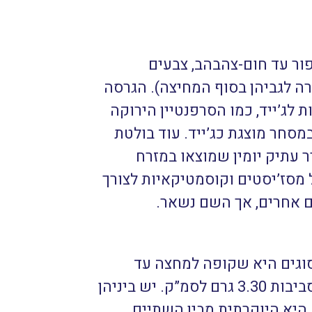
פור עד חום-צהבהב, צבעים
ערה לגביהן בסוף המחיצה). הגרסה
 לג’ייד, כמו הסרפנטיין הירוקה
שת לה כחיקוי ולעיתים במסחר מוצגת כג’ייד. עוד בולטת
ר עתיק יומין שמוצאו במזרח
 מסז’יסטים וקוסמטיקאיות לצורך
ים אחרים, אך השם נשאר.
וגים היא שקופה למחצה עד
 לסמ”ק.
יש ביניהן
 היא היוקרתית מבין השתיים.