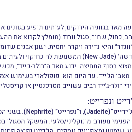
ה מאד בגווניה הירוקים, לעיתים תופיע בגוונים א
הב, כחול, שחור, סגול וורוד (מומלץ לקרוא את הה
נדר” והיא נדירה ויקרה יחסית. ישנן אבנים שדומות
בהירה, שהכינוי שלה הוא ‘ג’ייד החדשה’ (New Jade) המשמ
צוא בסוף המחיצה. ידוע מאד ה"רולר-ג'ייד", מכשי
מאבן הג’ייד. עד היום הוא פופולארי בשימוש אצל
רי רולר-ג'ייד רבים עשויים מסרפנטיין או קריסטל
דייט ונפרייט:
ידייט”(Jadeite)
,
ו“נפרייט” (Nephrite).
בשני הס
מעורב: מונוקליני/סלעי. המשקל הסגולי בסביבות 3.30 גרם
ע, שימוש ומאפיינים נוספים.
הג'דייט נפוצה פחות,