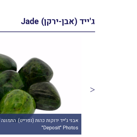
ג'ייד (אבן-ירקן) Jade
ההיסטוריה בניו-יורק.
"Deposit" Photos