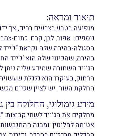
תיאור ומראה:
מופיעה בטבע בצבעים רבים, אך ידוע
נוספים: אפור, לבן, קרם, כתום-צהב
הסגולה-בהירה שלה נקראת “ג’ייד לוו
הג’ייד השחורה שמידע עליה ניתן למ
הרחוק, בעיקרו הוא גלגלת שעשויה 
החלקת העור. יש לציין שכיום מכשי
מידע גימולוגי, החלוקה בין ג'
מחלקים את הג’ייד לשתי קבוצות:
“ג’
אטומה לחלוטין ומבנה ההתגבשות הפנימי 
הבדלים מרכזיים בהרכב, נדירות, צב