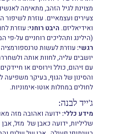
מצוינת לגיל הזהב, מתאימה לאנשים
צעירים ועצמאיים. עוזרת לשיפור 
ואידיאליזם.
היבט רוחני:
עוזרת לחו
(הילינג ותהליכים רוחניים על-פי ה
רגשי:
עוזרת לעשות טרנספורמציה
יושבים עליה, לחוות אותה ולשחרר
עם זיהום, כולל וירוסים או חיידק
והסינון של הגוף, בעיקר משפיעה ל
לחולים במחלות אוטו-אימוניות.
ג'ייד לבנה:
מידע כללי:
ידועה ואהובה מזה מאו
שליליות, ידועה כאבן של מזל, אבן
בשיתופי פעולה, אבן של שלום והר