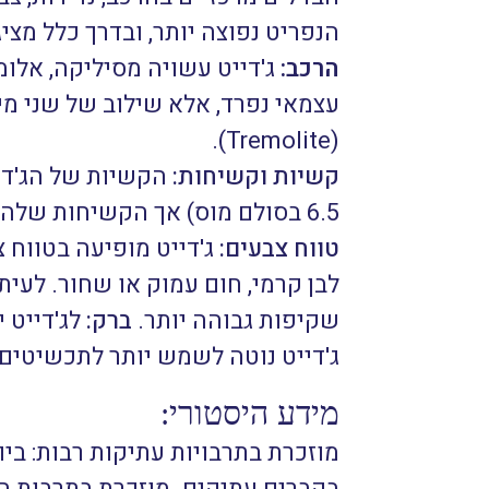
הנפריט נפוצה יותר, ובדרך כלל מציג
הרכב:
ג'דייט עשויה מסיליקה, אלומי
עצמאי נפרד, אלא שילוב של שני מ
.
(Tremolite)
קשיות וקשיחות:
6.5 בסולם מוס) אך הקשיחות שלה (העמידות לשבירה) רבה יותר.
טווח צבעים:
ג'דייט מופיעה בטווח צב
לבן קרמי, חום עמוק או שחור. לעית
שקיפות גבוהה יותר.
ברק:
לג'דייט י
ג'דייט נוטה לשמש יותר לתכשיטים 
מידע היסטורי:
מוזכרת בתרבויות עתיקות רבות: ביו