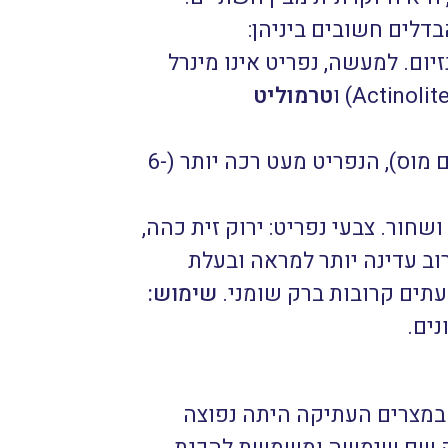
דלים חשובים ביניהן:
נזיום. למעשה,
נפריט אינו מינרל
טרמוליט
הקשיות של הג'דייט (הנטייה להשרט) מעט גבוהה יותר (6.5-7 בסולם מוס), הנפריט מעט רכה יותר (6-
ושחור. צבעי נפריט: ירוק זית כהה,
רוב עדינה יותר למראה ובעלת
לעתים קרובות ברק שומני.
שימוש:
נים.
. במצרים העתיקה היתה נפוצה