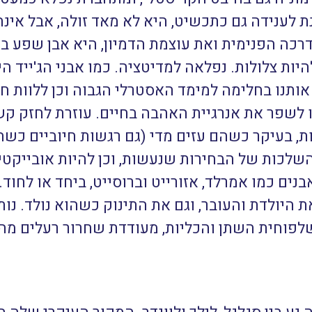
 לענידה גם כתכשיט, היא לא מאד זולה, אבל אינ
כה הפנימית ואת עוצמת הדמיון, היא אבן שפע בכ
ת צלולות. נפלאה למדיטציה. כמו אבני הג'ייד הי
אותנו בחלימה למימד האסטרלי הגבוה וכן ללוות חל
 לשפר את אנרגיית האהבה בחיים. עוזרת לחזק קשר
ות, בעיקר כשהם עזים מדי (גם רגשות חיוביים כשה
השלכות של הבחירות שנעשות, וכן להיות אובייקטי
ים כמו אמרלד, אזורייט וברוסייט, ביחד או לחוד.
ת היולדת והעובר, וגם את התינוק כשהוא נולד. נו
לפוחית השתן והכליות, מעודדת שחרור רעלים מהגו