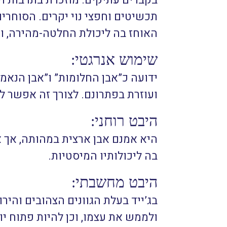
בקברים עתיקים. מוזכרת בתרבות 
תכשיטים וחפצי נוי יקרים. הסוחרי
האוחז בה ליכולת החלטה-מהירה, ו
שימוש אנרגטי:
ידועה כ”אבן החלומות” ו”אבן הנאמ
ועוזרת בפתרונם. לצורך זה אפשר ל
היבט רוחני:
היא אמנם אבן ארצית במהותה, אך 
בה ליכולותיו המיסטיות.
היבט מחשבתי:
בג’ייד בעלת הגוונים הצהובים והי
ולממש את עצמו, וכן להיות פתוח י