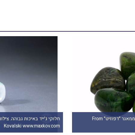
חלוק של ג'ייד ירוקה בהירה (ג'דייט). התמונה ממאגר "דפוזיט" From
"Deposit" Photos