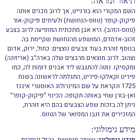
תיאור ומראה:
השם המקורי הוא בורנייט, אך לרוב מכנים אותה
פיקוק-קופר (טווס-הנחושת) ולעיתים פיקוק-אור
(טווס-הזהב). היא אבן מתכתית המופיעה לרוב בצבע
זהוב-אדמדם, המושפע מהנחושת שקיימת בה.
בנוסף זוהרת בעוד צבעים נוצצים: כחול, ירוק, אדום
וצהוב. לרוב מוצאים מרבצים שלה בארה”ב (אריזונה)
ומקסיקו. נוטה להתגבש ליד אבנים דומות לה, כמו
פיריט וקאלקו-פיריט, התגלתה לראשונה בשנת
1725 ונקראת על שם המינרולוג האוסטרי איגנז
ואן-בורן שחי באותה תקופה. הכינוי “פיקוק-קופר”
ניתן לה בזכות שפע הצבעים בהם היא זוהרת,
המזכירים את זנבו המפואר של הטווס.
מידע גימולוגי:
מידע גימולוגי:
עשויה מנחושת, ברזל וגופרית.