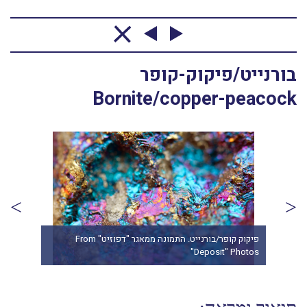
בורנייט/פיקוק-קופר
Bornite/copper-peacock
בורנ
פיקוק קופר/בורנייט. התמונה ממאגר "דפוזיט" From
phot:
"Deposit" Photos
oder