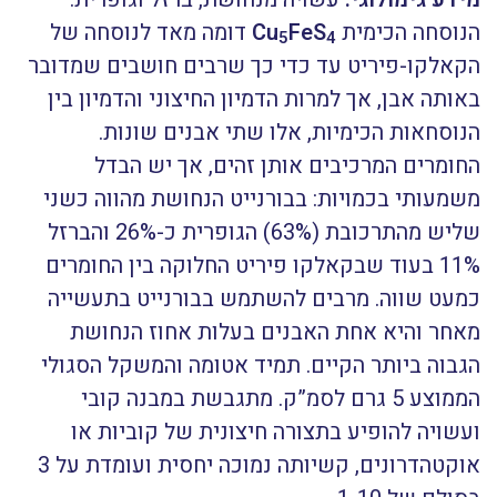
הנוסחה הכימית
FeS
Cu
דומה מאד לנוסחה של
5
4
הקאלקו-פיריט עד כדי כך שרבים חושבים שמדובר
באותה אבן, אך למרות הדמיון החיצוני והדמיון בין
הנוסחאות הכימיות, אלו שתי אבנים שונות.
החומרים המרכיבים אותן זהים, אך יש הבדל
משמעותי בכמויות: בבורנייט הנחושת מהווה כשני
שליש מהתרכובת (63%) הגופרית כ-26% והברזל
11% בעוד שבקאלקו פיריט החלוקה בין החומרים
כמעט שווה. מרבים להשתמש בבורנייט בתעשייה
מאחר והיא אחת האבנים בעלות אחוז הנחושת
הגבוה ביותר הקיים. תמיד אטומה והמשקל הסגולי
הממוצע 5 גרם לסמ”ק. מתגבשת במבנה קובי
ועשויה להופיע בתצורה חיצונית של קוביות או
אוקטהדרונים, קשיותה נמוכה יחסית ועומדת על 3