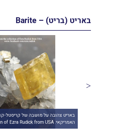
באריט (בריט) – Barite
ריט. מהאוסף של אומנות ורוח www.art-with-spirit.com
Mardani crystals gallery NYC צילום: מיכל ביאל