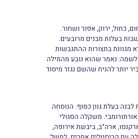
ם, כחול, ירוק, אפור ושחור.
בות בעלות מבנים מרובעים.
א מגוונת בתצורות ההתגבשות
 לשמה: נאמר שהוא נובע מהמילה
יר יותר להניח שהשם נגזר מיסוד
לבנה בעלת גוון כסוף. הנוסחה
אורתורומבי. משקלה הסגולי
ם של 1-10. מרבצים שלה התגלו בארקנסו, ארה”ב, ביבשת אירופה,
לה עם קריסטלים אחרים. למשל: