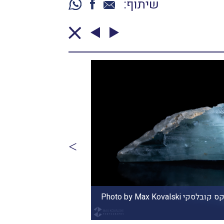
שיתוף:
סטל-קוורץ. מהאוסף של עזרא רודיק
www.maxkov.com