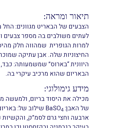
תיאור ומראה:
הצבעים של הבאריט מגוונים: החל משק
לעתים משולבים בה מספר צבעים ונ
למרות הגופרית שמהווה חלק מהיסו
החיצוניות שלה. אבן עתיקה שמוכר
היוונית “בארוס” שמשמעותה: כבד, 
הבאריום שהוא מרכיב עיקרי בה.
מידע גימולוגי:
מכילה את היסוד בריום, ולמעשה מש
של האבן: BaSO
שילוב של: באריום
4
בעיקר בגרמניה ובקזחסטן וכן במרו