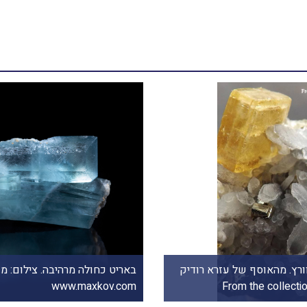
מושבה של באריט עם דולומיט. פריט מגלריה מרדני בניו יורק. From
באריט צהובה על מושבה של קרי
האמריקאי. From the collection of Ezra Rudick from USA