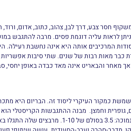
וף חסר צבע, דרך לבן, צהוב, כתוב, אדום, ורוד, חו
יתן לראות עליה דוגמת פסים. מרבה להתגבש במוש
דות המרכיבים אותה היא אינה נחשבת רעילה. הי
ת כבר מאות רבות של שנים. שתי סיבות אפשריות
אך מאחר והבאריט אינה מאד כבדה באופן יחסי, סב
משת כמקור העיקרי ליסוד זה. הבריום היא מתכת 
, גופרית וחמצן. מבנה ההתגבשות הקריסטלי הוא 
ארבעה וחצי גרם לסמ”ק, והקשיות נמוכה: 3.5 בסול
קו, מדבר-סהרה וערב-הסעודית. עושה שיתופי פעו