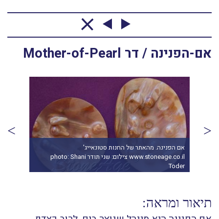
אם-הפנינה / דר Mother-of-Pearl
אם הפנינה. מהא
אם הפנינה בתוך צילום מרהיב של נוף תת-ימי. התמונה
ממאגר "דפוזיט" From "Deposit" Photos
Toder
תיאור ומראה: