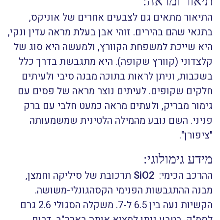
תיאור ומראה:
התיאור מתאים גם לצבעים אחרים של אוניקס,
בתנאי שהם בהירים. זוהי אבן בעלת מראה עדין ונקי,
היא שייכת למשפחת הקוורץ, ולמעשה היא סוג של
קלצדוני (קוורץ שקופה). היא מתגבשת בדרך כלל
בשכבות, וניתן לראות בתוכה מבנה סיבי ולעיתים
חלקים שקופים. לעיתים נוצר מראה של פסים עם
גימור מבריק, ולעתים מראה כמעט חלבי עם ברק
פניני. השם נובע מהמילה הלטינית שמשמעותה
"ציפורן".
מידע גימולוגי:
ההרכב הכימי:
SiO2
תרכובת של סיליקה וחמצן,
מבנה ההתגבשות הפנימי הקסהגונלי-משושה.
הקשיות נעה בין 6.5 ל-7. משקלה הסגולי 2.6 גרם
לסמ"ק. בטבע ניתן למצוא אותה בארה"ב, דרום