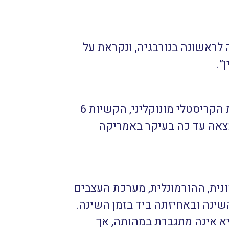
לראשונה בנורבגיה, ונקראת על
”.
שילוב של: נתרן, ברזל, סיליקה וחמצן. מבנה ההתגבשות הקריסטלי מונוקליני, הקשיות 6
פה עד אטומה. נמצאה עד כה בעיקר באמריקה
נית, ההורמונלית, מערכת העצבים
ינה ובאחיזתה ביד בזמן השינה.
יא אינה מתגברת במהותה, אך