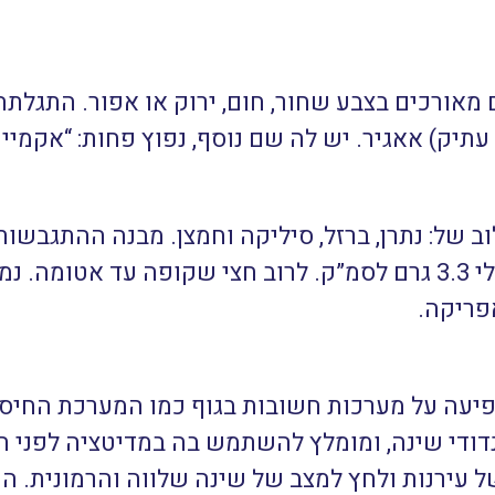
אורכים בצבע שחור, חום, ירוק או אפור. התגלתה 
תיק) אאגיר. יש לה שם נוסף, נפוץ פחות: “אקמייין
בסולם מוס של 1-10. המשקל הסגולי 3.3 גרם לסמ”ק. לרוב חצי שקו
אפריקה.
פיעה על מערכות חשובות בגוף כמו המערכת החיסו
דודי שינה, ומומלץ להשתמש בה במדיטציה לפני הש
 עירנות ולחץ למצב של שינה שלווה והרמונית. ה