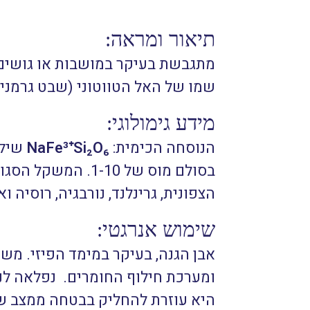
תיאור ומראה:
מתגבשת בעיקר במושבות או גושים מ
שמו של האל הטווטוני (שבט גרמני ע
מידע גימולוגי:
הנוסחה הכימית:
₆
O
₂
Si
⁺
NaFe³
הצפונית, גרינלנד, נורבגיה, רוסיה ו
שימוש אנרגטי:
אבן הגנה, בעיקר במימד הפיזי. מש
ומערכת חילוף החומרים. נפלאה לנ
היא עוזרת להחליק בבטחה ממצב של