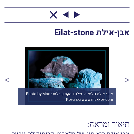
אבן-אילת Eilat-stone
 צילום: שני תודר. photo:
אבן אילת גולמית. מהאוסף של אומנות ורוח www.art-with-
spirit.com צילום: גל אבירז
com
תיאור ומראה: