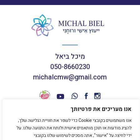
מיכל ביאל
050-8660230
michalcmw@gmail.com
אנו מעריכים את פרטיותך
אנו משתמשים בקובצי Cookie כדי לשפר את חוויית הגלישה שלך,
תנאי שימוש באתר
להציג מודעות או תוכן מותאמים אישית ולנתח את התנועה שלנו. על
מדיניות פרטיות
ידי לחיצה על "אישור", אתה מסכים לשימוש שלנו בקובצי