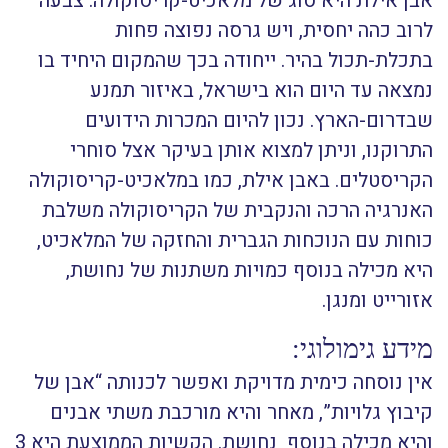
אבן אילת היא סוג של מלאכיט-קריסוקולה. צבעה
לרוב כהה יחסית, ויש גרסה נפוצה פחות
בתכלת-תכול בהיר. ייחודה בכך שהמקום היחיד בו
נמצאה עד היום הוא בישראל, באיזור תמנע
שבדרום-הארץ. נכון להיום המכרות הידועים
התרוקנו, וניתן למצוא אותן בעיקר אצל סוחרי
הקריסטלים. באבן אילת, כמו במלאכיט-קריסוקולה
האנרגיה הרכה והנקבית של הקריסוקולה משלבת
כוחות עם הנוכחות הגברית והחזקה של המלאכיט,
היא מכילה בנוסף כמויות משתנות של נחושת,
אזורייט ומנגן.
מידע גימולוגי:
אין נוסחה כימית מדויקת ואפשר לכנותה “אבן של
קיבוץ גלויות”, מאחר והיא מורכבת משתי אבנים
והיא מכילה בנוסף נחושת. הקשיות הממוצעת היא 3