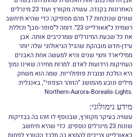
אבן חדשה במציאות האנושית שהתגלתה בשנים
האחרונות בקנדה. עשויה מקוורץ ועוד 23 מינרלים
שונים שנוכחות 17 מהם מספיקה כדי שהיא תיחשב
רשמית כ"אאורלייט 23". דומה ל"סופר-סבן" וכוללת
את כל שבעת המינרלים שמרכיבים אותה. אבן
עידן-חדש מובהקת שהגיל הגיאולוגי שלה יותר
ממיליארד וחצי שנים והיא למעשה אחת האבנים
העתיקות הידועות לאדם. למרות מחירה שאינו נמוך
היא הולכת וצוברת פופולריות. שמה הוא משחק
מילים ונובע מהמושג “הזוהר הצפוני”, באנגלית:
.Northern-Aurora-Borealis-Lights
מידע גימולוגי:
עשויה בעיקר מקוורץ, שבנוסף לו זוהו בה בבדיקות
שונות 23 מינרלים נוספים. כדי שהיא תיחשב
כאאורלייט צריכים להמצא בה מלבד הקוורץ לפחות