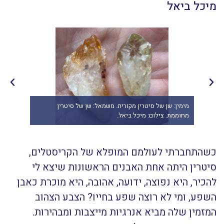
מיכל ביאל
וסף של מיכל ביאל From
מימין: שן של סיטרין מקורית. משמאל: שן של סיטרין
סיטר
מחוממת. צילום: מיכל ביאל.
אוף לייט". of Light
כשהתחברתי לעולמם המופלא של הקריסטלים,
סיטרין היתה אחת האבנים הראשונות שיצא לי
להכיר, היא נפוצה, ידועה, אהובה, היא מוכרת כאבן
השפע, ומי לא רוצה שפע בחייו? הצבע הצהוב
המזמין שלה מביא אנרגיות מייצבות ומבהירות.