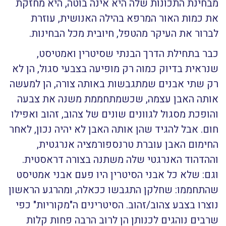
מבחינת התכונות שלה היא אינה בוטה, היא מחזקת
את כמות האור המרפא בהילה האנושית, עוזרת
לברור את העיקר מהטפל, חיובית מכל הבחינות.
כבר בתחילת הדרך הבנתי שסיטרין ואמטיסט,
שנראית בדיוק כמוה רק מופיעה בצבעי סגול, הן לא
רק שתי אבנים שמתגבשות באותה צורה, הן למעשה
אותה האבן עצמה, שכשמתחממת משנה את צבעה
והופכת מסגול לגוונים שונים של צהוב, זהוב ואפילו
חום. אבל להגיד שהן אותה האבן לא יהיה נכון, לאחר
החימום האבן עוברת טרנספורמציה אנרגטית,
וההדהוד האנרגטי שלה משתנה בצורה דראסטית.
וגם: שלא כל אבני הסיטרין היו פעם אבני אמטיסט
שהתחממו: שחלקן התגבשו ככאלה, ומהרגע הראשון
נוצרו בצבע צהוב/זהוב. הסיטרינים ה"מקוריות" כפי
שרבים נוהגים לכנותן הן לרוב הרבה פחות קלות