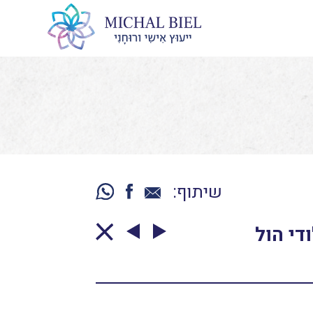
שיתוף:
לים The Encyclopedia of Crystals / ג'ודי הול