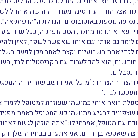
כעת, כחודש וחצי אחרי שהתחלנו להפגש החליט לתת
 אצל הוריו, עוד סימן מעודד היה שהוא החל לשל
 נסיעה נוספת באוטובוסים והגדלת ה”הרפתקאה”.
רפאו אותו מהמחלה, הסכיזופרניה, ככל שידוע עד
לימד גם אותי וגם אותו שאפשר לשפר, לאזן ולהיט
 לכדי אחת בשבועיים וקצת לאחר מכן לפעם בשלו
ודשים, הוא למד לעבוד עם הקריסטלים לבד, השת
 נסבלים.
הצהיר הצהרה: “מיכל, אני חושב שזה יהיה המפגש 
 מעכשו לבד.”
טפלת רואה אותי כמישהי שעוזרת למטופל ללמוד א
ם שצפויים להגיע מתישהו כשהמטופל באמת מפנים 
ם עם מטופל, אמרתי לו: “אתה מוזמן לגשת לארונ
צה שאטפל בך היום. אני אתערב בבחירה שלך רק אם