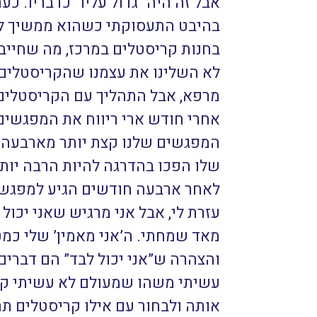
אבל זה היה “גדול עליו” כדבריו. 
בהיבט התעסוקתי כשהוא ממשיך לגור
בחנות קריסטלים במרכז, מה שחייב
לא השלינו את עצמנו שהקריסטלים י
מרפא, אבל התהליך עם הקריסטלים 
אחרי חודש ארי ריווח את המפגשים
המפגשים שלנו קצת יותר מארבעה ח
שלו הפכו בהדרגה להיות הרבה יותר
לאחר ארבעה חודשים הגיע למפגש ו
עזרת לי, אבל אני מרגיש שאני יכול
מאד שמחתי. ה’אני מאמין’ שלי כמ
והצהרה ש”אני יכול לבד” הם דברי
עשיתי משהו שמעולם לא עשיתי קוד
אותה ולבחור עם אילו קריסטלים תר