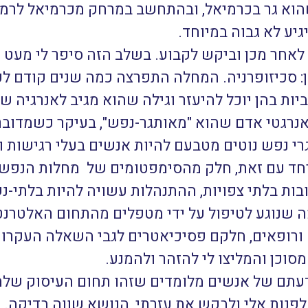
הוא גר בכרמיאל, ובהתחשב במרחק מכרמיאל לרמ
גיע לא גבוה במיוחד.
אחר מכן וביקש לקבוע. בשלב הזה סיפר לי מעט 
כיזופרניה. המחלה התפרצה כמה שנים קודם לכן,
יות בהן יוכל להיעזר וגילה שהוא מגיב לאנרגיה 
נרגטי אדם שהוא "מאותגר-נפש", בעיקר כשמדובר
 נפש נוטים מטבעם להיות אנשים בעלי רגישות ופ
 יחד עם זאת, חלק מהסימפטומים של מחלות הנפש
בות בלתי צפויות, ההתנהלות עשויה להיות בלתי-נ
ה שנוגע לטיפול על ידי מטפלים מהתחום האלטרנט
 ורופאים, חלקם פסיכיאטרים לגבי השאלה העקרוני
סוכן והמליצו לי להזהר ולהמנע.
דעתם של אנשים מלומדים שזהו תחום העיסוק שלה
לפנות אלי ולבקש את עזרתי, הנושא שווה בדיקה. 